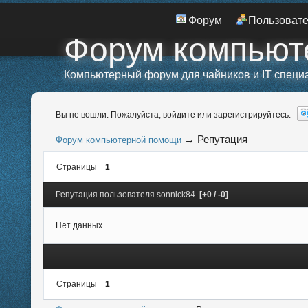
Форум
Пользоват
Форум компьют
Компьютерный форум для чайников и IT специ
Вы не вошли.
Пожалуйста, войдите или зарегистрируйтесь.
→
Репутация
Форум компьютерной помощи
Страницы
1
Репутация пользователя sonnick84
[+0 / -0]
Нет данных
Страницы
1