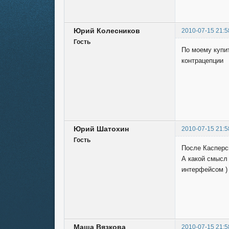
Юрий Колесников
2010-07-15 21:5
Гость
По моему купит
контрацепции
Юрий Шатохин
2010-07-15 21:5
Гость
После Касперск
А какой смысл 
интерфейсом ) 
Маша Вязкова
2010-07-15 21:5