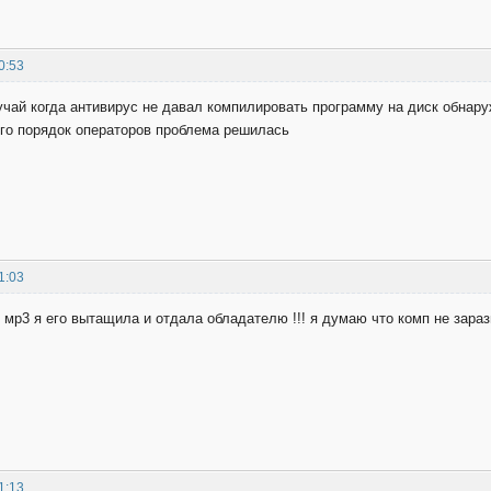
0:53
учай когда антивирус не давал компилировать программу на диск обнар
го порядок операторов проблема решилась
1:03
 мр3 я его вытащила и отдала обладателю !!! я думаю что комп не зараз
1:13