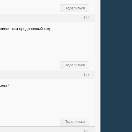
Поделиться
166
уживая там вредоносный код.
Поделиться
167
ился!
Поделиться
168