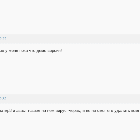
9:21
е у меня пока что демо версия!
9:31
а мр3 и аваст нашел на нем вирус -червь, и не не смог его удалить ко