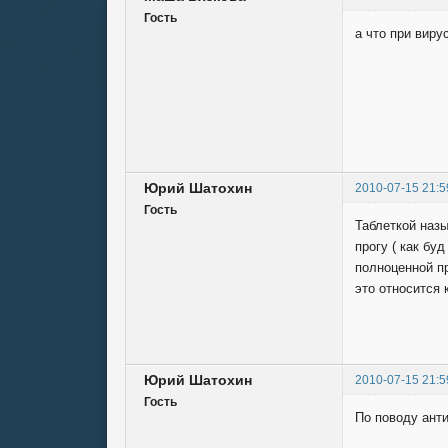
Гость
а что при виру
Юрий Шатохин
2010-07-15 21:5
Гость
Таблеткой назы
прогу ( как бу
полноценной пр
это относится
Юрий Шатохин
2010-07-15 21:5
Гость
По поводу анти