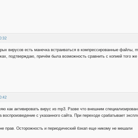
0:32
орых вирусов есть манечка встраиваться в компрессированные файлы, mp
ках, подтверждаю, причём была возможность сравнить с копией того же
0:42
ляю как активировать вирус из mp3. Разве что внешним специализирован
на воспроизведение с указанного сайта. При переходе срабатывает экс
не прав. Осторожность и периодический бэкап еще никому не мешали