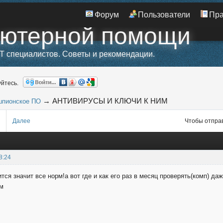
Форум
Пользователи
Пр
ьютерной помощи
T специалистов. Советы и рекомендации.
йтесь.
→
АНТИВИРУСЫ И КЛЮЧИ К НИМ
шпионское ПО
Далее
Чтобы отправ
8:24
ится значит все норм!а вот где и как его раз в месяц проверять(комп) да
ом