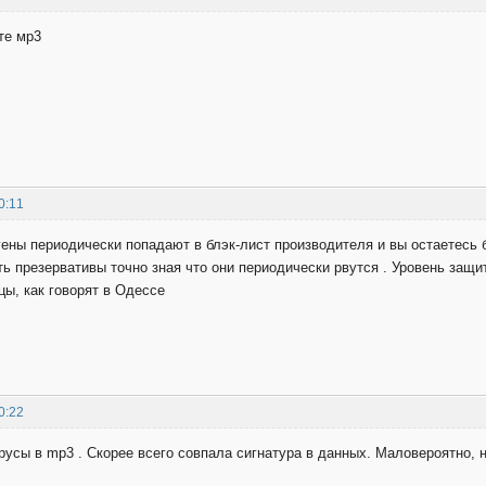
те мр3
0:11
йгены периодически попадают в блэк-лист производителя и вы остаетес
ть презервативы точно зная что они периодически рвутся . Уровень защ
ы, как говорят в Одессе
0:22
русы в mp3 . Скорее всего совпала сигнатура в данных. Маловероятно, н