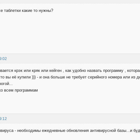
се таблетки какие то нужны?
9:02
вается крэк или кряк или кейген , как удобно назвать программу , котор
д то вы её купили ))) - и она больше не требует серийного номера или из
огой...
 ко всем программам
9:12
вируса - необходимы ежедневные обновления антивирусной базы...и буде