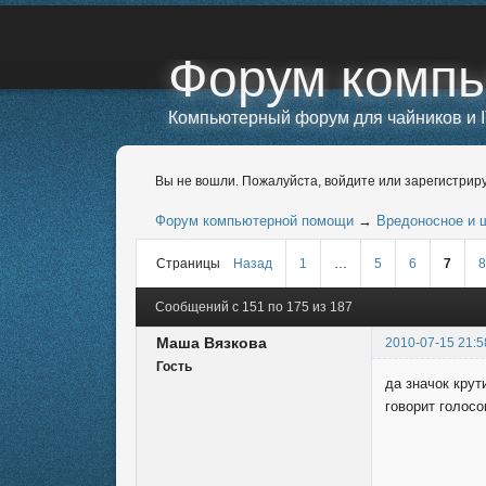
Форум комп
Компьютерный форум для чайников и I
Вы не вошли.
Пожалуйста, войдите или зарегистриру
Форум компьютерной помощи
→
Вредоносное и 
Страницы
Назад
1
…
5
6
7
8
Сообщений с 151 по 175 из 187
Маша Вязкова
2010-07-15 21:5
Гость
да значок крут
говорит голос