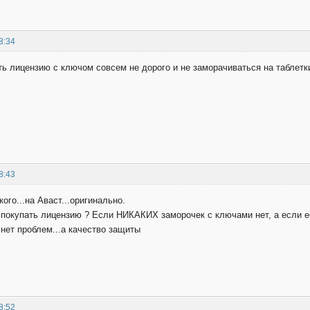
8:34
ь лицензию с ключом совсем не дорого и не заморачиваться на таблетк
8:43
ого...на Аваст...оригинально.
покупать лицензию ? Если НИКАКИХ заморочек с ключами нет, а если ест
нет проблем...а качество защиты
8:52