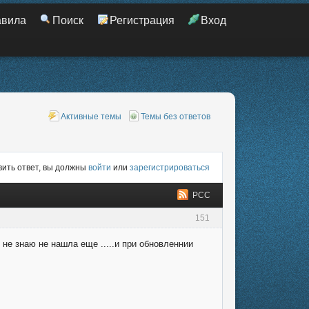
авила
Поиск
Регистрация
Вход
Активные темы
Темы без ответов
ить ответ, вы должны
войти
или
зарегистрироваться
РСС
151
ж не знаю не нашла еще .....и при обновленнии