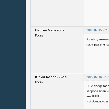
Сергей Черкасов
2010-07-15 22:0
Гость
Юрий, у некот
пару раз в мпш
Юрий Колесников
2010-07-15 22:0
Гость
Я не представ
запроса прав 
нет IMHO.
PS Воможно я 