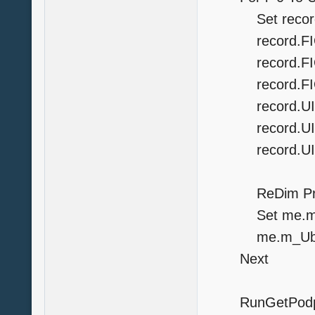
Set recor
record.FIO=d
record.FIO=re
record.FIO=re
record.UINFL
record.UINUL
record.UINOI
ReDim Prese
Set me.m_Lis
me.m_Ubound
Next
RunGetPodpis