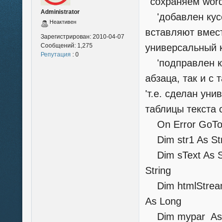
' сохраняем wor
Administrator
'добавлен кусок
Неактивен
вставляют вмест
Зарегистрирован:
2010-04-07
Сообщений:
1,275
универсальный 
Репутация
: 0
'подправлен кус
абзаца, так и с 
'т.е. сделан ун
таблицы текста
On Error GoT
Dim str1 As Stri
Dim sText As Stri
String
Dim htmlStream 
As Long
Dim mypar As V