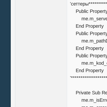
'сеттеры********
Public Property
me.m_serverD
End Property
Public Property
me.m_pathDB_
End Propert
Public Property
me.m_kod_or
End Propert
'******************
Private Sub Re
me.m_isError