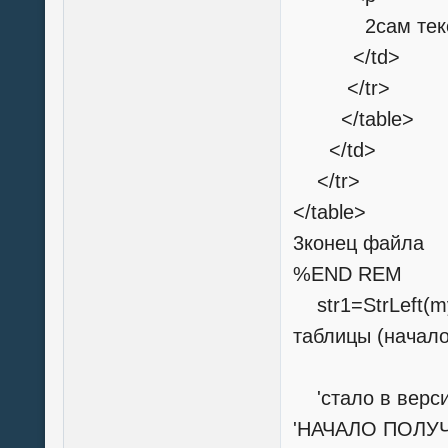
2сам текст 
</td>
</tr>
</table>
</td>
</tr>
</table>
3конец файла
%END REM
str1=StrLeft(my
таблицы (начал
'стало в верси
'НАЧАЛО ПОЛУЧ