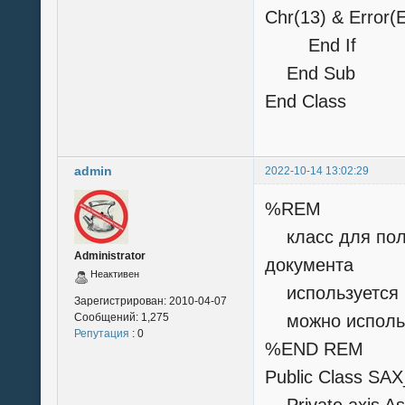
Chr(13) & Er
End If
End Sub
End Class
admin
2022-10-14 13:02:29
%REM
класс для полу
Administrator
документа
Неактивен
используется к
Зарегистрирован:
2010-04-07
Сообщений:
1,275
можно использо
Репутация
: 0
%END REM
Public Class SA