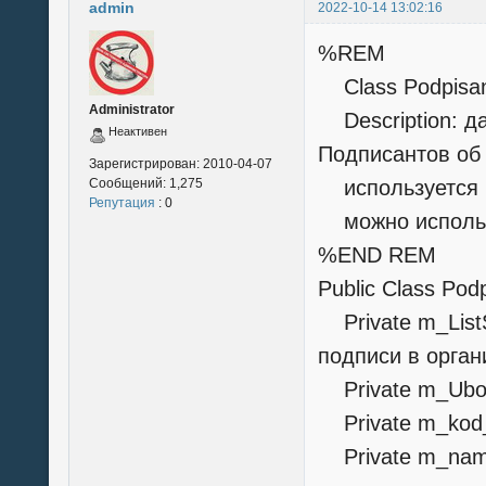
admin
2022-10-14 13:02:16
%REM
Class Podpisa
Administrator
Description: д
Неактивен
Подписантов об 
Зарегистрирован:
2010-04-07
Сообщений:
1,275
используется к
Репутация
: 0
можно использо
%END REM
Public Class Po
Private m_List
подписи в орган
Private m_Ubou
Private m_kod_o
Private m_name