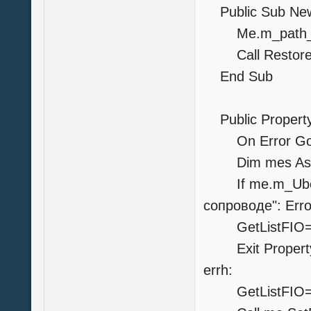
Public Sub New
Me.m_path_
Call Rest
End Sub
Public Property
On Error GoT
Dim mes As S
If me.m_Uboun
сопроводе": Erro
GetListFIO=m
Exit Propert
errh:
GetListFIO=N