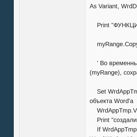
As Variant, Wrd
Print "ФУНКЦИ
myRange.Cop
' Во временный
(myRange), cохр
Set WrdAppTmp =
объекта Word'a
WrdAppTmp.Visi
Print "создали
If WrdAppTmp I