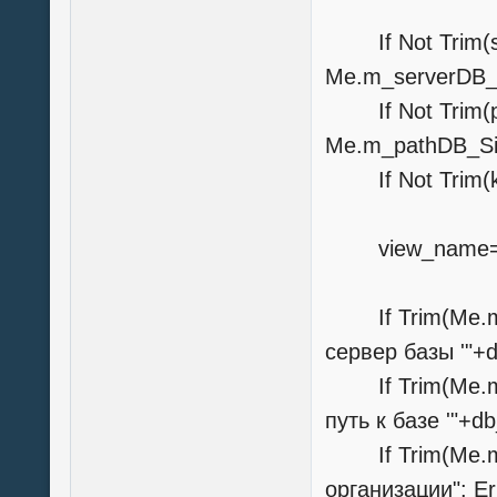
If Not Trim(s
Me.m_serverDB_
If Not Trim
Me.m_pathDB_S
If Not Trim(k
view_name="
If Trim(Me.m_
сервер базы '"+db
If Trim(Me.m_
путь к базе '"+db_
If Trim(Me.m
организации": Er