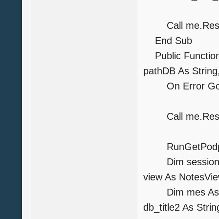
Call me.Re
End Sub
Public Function
pathDB As String
On Error GoT
Call me.Rest
RunGetPodp
Dim session As
view As NotesVi
Dim mes As Stri
db_title2 As Strin