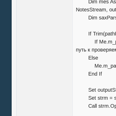
Dim mes As Str
NotesStream, ou
Dim saxParser
If Trim(pathFi
If Me.m_path_
путь к проверяе
Else
Me.m_path_
End If
Set outputStre
Set strm = s
Call strm.Ope