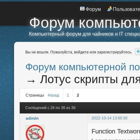
Форум
Пользоват
Форум компьют
Компьютерный форум для чайников и IT специ
Вы не вошли.
Пожалуйста, войдите или зарегистрируйтесь.
Форум компьютерной п
→
Лотус скрипты дл
Страницы
Назад
1
2
Сообщений с 26 по 36 из 36
admin
2022-10-14 13:00:30
Function Textwor