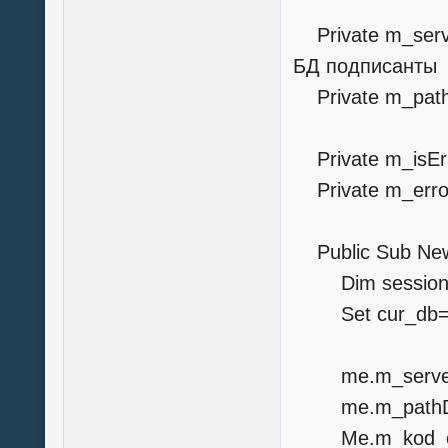
Private m_serve
БД подписанты
Private m_path
Private m_isErr
Private m_error
Public Sub
Dim session As
Set cur_db=se
me.m_serverDB
me.m_pathDB_S
Me.m_kod_or