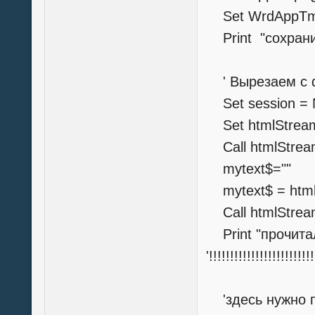
Set WrdAppTmp
Print "сохрани
' Вырезаем с d
Set session = 
Set htmlStream
Call htmlStream
mytext$=""
mytext$ = html
Call htmlStrea
Print "прочитал
'!!!!!!!!!!!!!!!!!!!!!!!!
'здесь нужно п