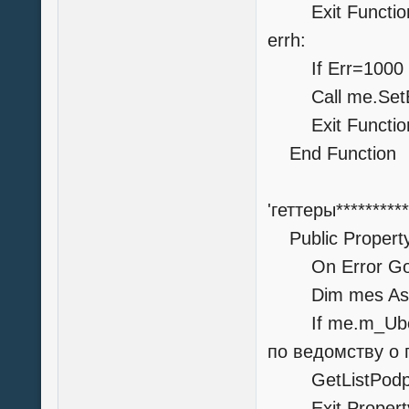
Exit Functio
errh:
If Err=1000 Th
Call me.SetErr
Exit Functio
End Function
'геттеры**********
Public Property
On Error GoT
Dim mes As S
If me.m_Uboun
по ведомству о 
GetListPodp=
Exit Propert