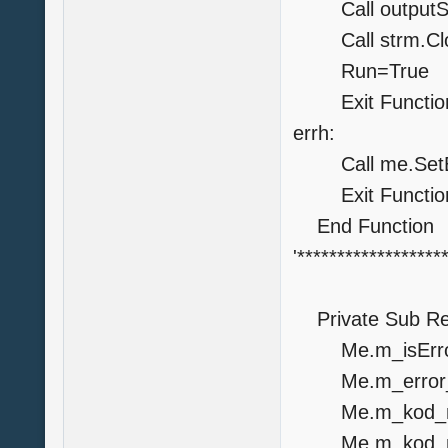
Call out
Call strm.Cl
Run=True
Exit Functio
errh:
Call me.SetErr
Exit Functio
End Function
'******************
Private Sub Re
Me.m_isError
Me.m_error_T
Me.m_kod_m
Me.m_kod_