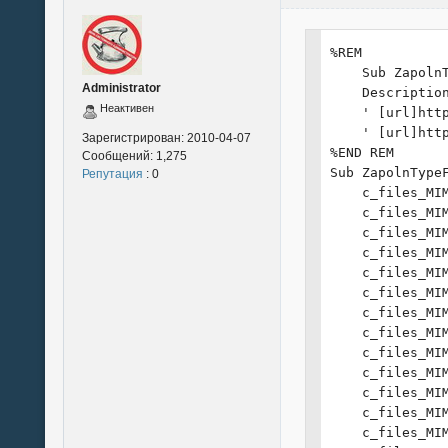
%REM

    Sub ZapolnT
Administrator
    Description
Неактивен
    ' [url]htt
    ' [url]htt
Зарегистрирован:
2010-04-07
%END REM

Сообщений:
1,275
Sub ZapolnTypeF
Репутация
: 0
    c_files_MI
    c_files_MI
    c_files_MI
    c_files_MI
    c_files_MI
    c_files_MI
    c_files_MI
    c_files_MI
    c_files_MI
    c_files_MI
    c_files_MI
    c_files_MI
    c_files_MI