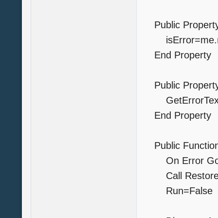
Public Property
isError=me.m
End Property
Public Property 
GetErrorText=
End Property
Public Function 
On Error GoT
Call Restor
Run=Fals