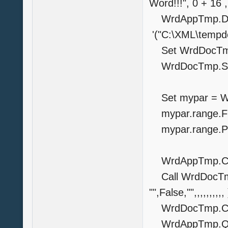
Word!!!", 0 + 16 
WrdAppTmp.Doc
'("C:\XML\tempd
Set WrdDocTmp
WrdDocTmp.Se
Set mypar = Wr
mypar.range.Fin
mypar.range.P
WrdAppTmp.Chan
Call WrdDocTmp
"",False,"",,,,,,,,,, 
WrdDocTmp.Cl
WrdAppTmp.Qu