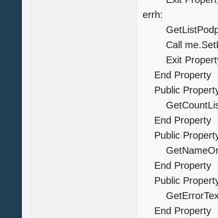
errh:
GetListPodp=
Call me.SetErr
Exit Propert
End Property
Public Property
GetCountListP
End Propert
Public Property
GetNameOr
End Property
Public Property 
GetErrorText=
End Property