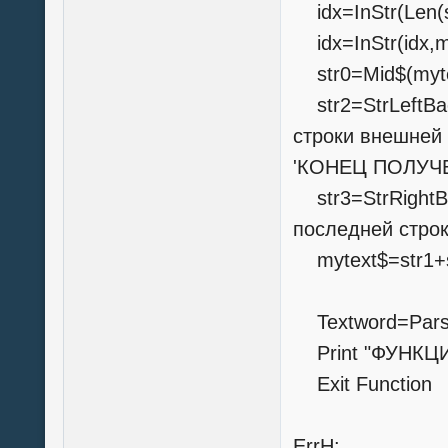
idx=InStr(Len(st
idx=InStr(idx,m
str0=Mid$(mytex
str2=StrLeftBac
строки внешней
'КОНЕЦ ПОЛУЧ
str3=StrRightBa
последней строк
mytext$=str1+s
Textword=Pars
Print "ФУНКЦИЯ
Exit Function
ErrH: