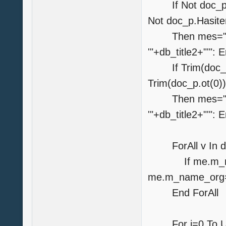
If Not doc_p.H
Not doc_p.Hasite
Then mes="Не 
'"+db_title2+"'
If Trim(doc_p.f
Trim(doc_p.ot(0))
Then mes="Не 
'"+db_title2+"'": 
ForAll v In d
If me.m_name
me.m_name_org
End ForAll
For i=0 To 