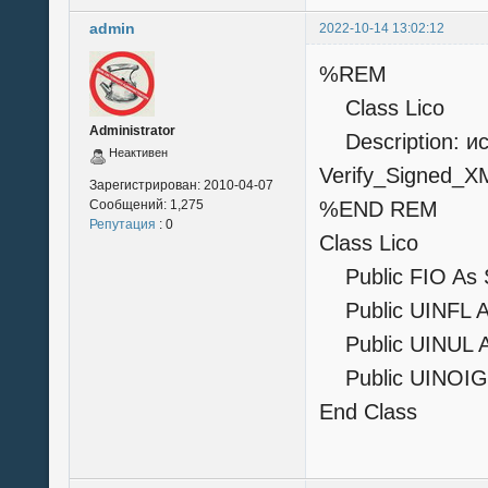
admin
2022-10-14 13:02:12
%REM
Class Lico
Administrator
Description: ис
Неактивен
Verify_Signed_X
Зарегистрирован:
2010-04-07
Сообщений:
1,275
%END REM
Репутация
: 0
Class Lico
Public FIO As S
Public UINFL As
Public UINUL As
Public UINOIGV
End Class