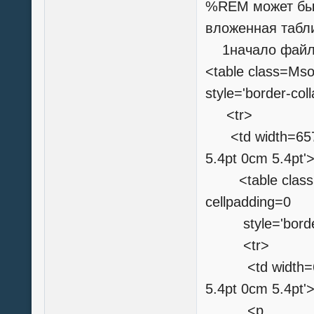
%REM может быть
вложенная табл
1начало фай
<table class=Mso
style='border-col
<tr>
<td width=657 v
5.4pt 0cm 5.4pt'
<table class=M
cellpadding=0
style='border-c
<tr>
<td width=657 v
5.4pt 0cm 5.4pt'
<p