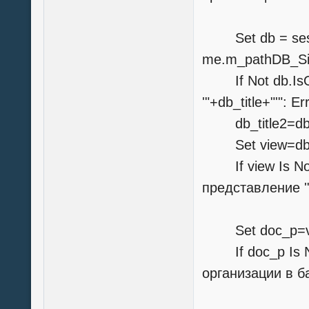
Set db = sessi
me.m_pathDB_Si
If Not db.IsOp
'"+db_title+"'": E
db_title2=db.T
Set view=db.G
If view Is Not
представление '"
Set doc_p=vie
If doc_p Is No
организации в баз