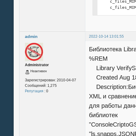
    c_files_MI
    c_files_MI
    c_files_MI
    c_files_MI
    c_files_MI
End Sub
admin
2022-10-14 13:01:55
Библиотека Libr
%REM
Administrator
Library Verify
Неактивен
Created Aug 18
Зарегистрирован:
2010-04-07
Сообщений:
1,275
Description:Би
Репутация
: 0
XML и сравнени
для работы дан
библиотек
"ConsoleCripto
"ls.snapps.JSON