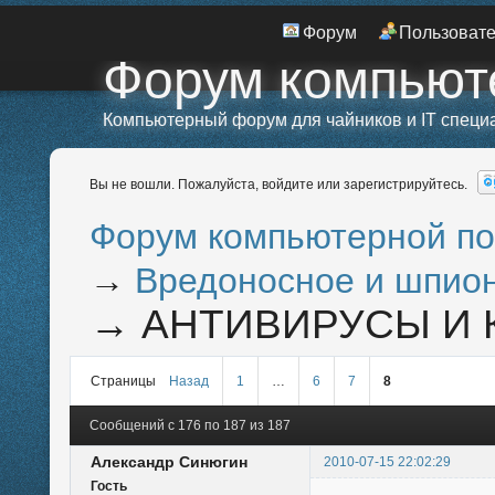
Форум
Пользоват
Форум компьют
Компьютерный форум для чайников и IT специ
Вы не вошли.
Пожалуйста, войдите или зарегистрируйтесь.
Форум компьютерной п
→
Вредоносное и шпио
→
АНТИВИРУСЫ И 
Страницы
Назад
1
…
6
7
8
Сообщений с 176 по 187 из 187
Александр Синюгин
2010-07-15 22:02:29
Гость