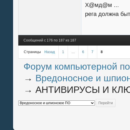
Х@мд@м ...
рега должна быт
Сообщений с 176 по 187 из 187
Страницы
Назад
1
…
6
7
8
Форум компьютерной п
→
Вредоносное и шпио
→
АНТИВИРУСЫ И КЛЮ