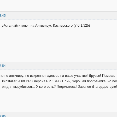
3:45
уйста найти ключ на Антивирус Касперского (7.0.1.325)
3:54
не по антивиру, но искренне надеюсь на ваше участие! Друзья! Помощь 
 Uninstaller!2008 PRO версия 6.2.1347? Блин, хорошая программка, но п
 три дня вырубиться... У кого есть? Поделитесь! Заранее благодарствую!
4:05