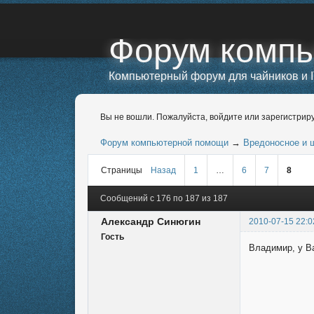
Форум комп
Компьютерный форум для чайников и I
Вы не вошли.
Пожалуйста, войдите или зарегистриру
Форум компьютерной помощи
→
Вредоносное и 
Страницы
Назад
1
…
6
7
8
Сообщений с 176 по 187 из 187
Александр Синюгин
2010-07-15 22:0
Гость
Владимир, у Ва