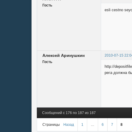
Гость
esli cestno seyc
Алексей Аринушкин
2010-07-15 22:0
Гость
http://deposit
рега должна б
Сообщений с 176 по 187 из 187
Страницы
Назад
1
…
6
7
8