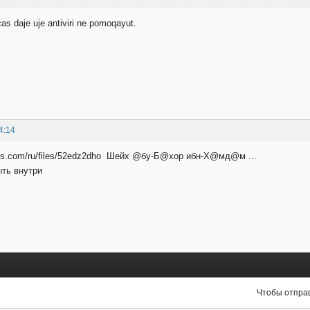
as daje uje antiviri ne pomoqayut.
4:14
files.com/ru/files/52edz2dho Шейх @бу-Б@хор ибн-Х@мд@м ...
ыть внутри
Чтобы отправ