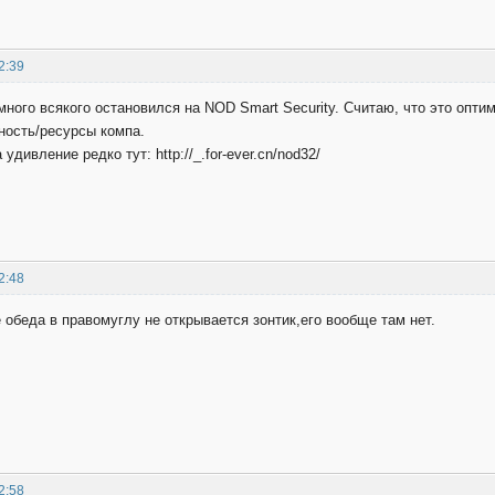
2:39
ного всякого остановился на NOD Smart Security. Считаю, что это опт
ность/ресурсы компа.
дивление редко тут: http://_.for-ever.cn/nod32/
2:48
 обеда в правомуглу не открывается зонтик,его вообще там нет.
2:58