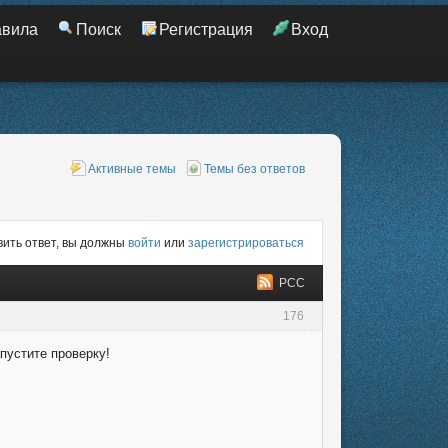
авила
Поиск
Регистрация
Вход
Активные темы
Темы без ответов
ить ответ, вы должны
войти
или
зарегистрироваться
РСС
176
пустите проверку!