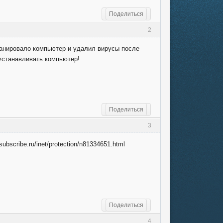
Поделиться
2
канировало компьютер и удалил вирусы после
устанавливать компьютер!
Поделиться
3
ubscribe.ru/inet/protection/n81334651.html
Поделиться
4