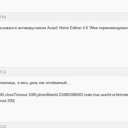
7:01
льзовался антивирусником Avast! Home Edition 4.8 ?Мне порекомендовал
7:11
хвалишь, а весь день как оплёванный....
000,closeTimeout:1000,photoMainId:224981086003,male:true,userId:ochktmd
out:200}
7:22