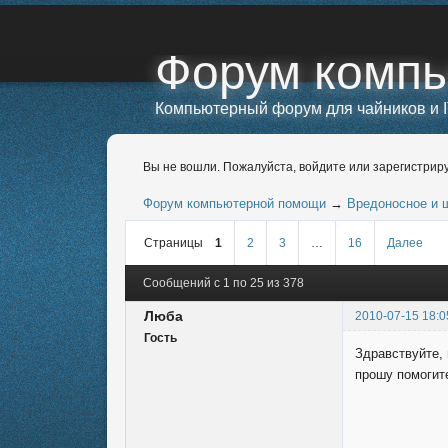
Форум комп
Компьютерный форум для чайников и I
Вы не вошли.
Пожалуйста, войдите или зарегистриру
Форум компьютерной помощи
→
Вредоносное и 
Страницы
1
2
3
…
16
Далее
Сообщений с 1 по 25 из 378
Люба
2010-07-15 18:0
Гость
Здравствуйте,
прошу помогит