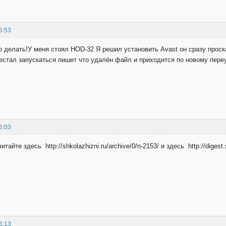
5:53
о делать!У меня стоял НОD-32 Я решил установить Avast он сразу прос
естал запускаться пишет что удалён файл и приходится по новому пере
6:03
айте здесь http://shkolazhizni.ru/archive/0/n-2153/ и здесь http://digest.s
6:13