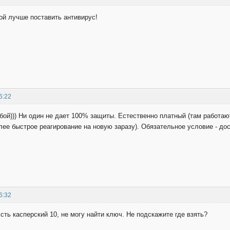
ой лучше поставить антивирус!
6:22
ой))) Ни один не дает 100% защиты. Естественно платный (там работают
лее быстрое реагирование на новую заразу). Обязательное условие - до
6:32
сть касперский 10, не могу найти ключ. Не подскажите где взять?