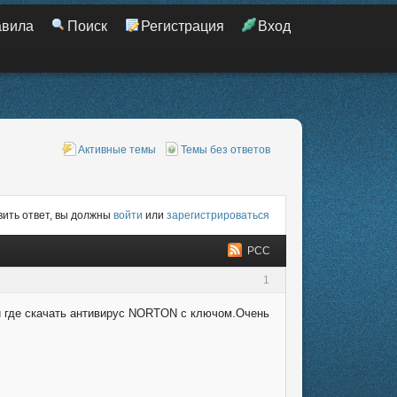
авила
Поиск
Регистрация
Вход
Активные темы
Темы без ответов
ить ответ, вы должны
войти
или
зарегистрироваться
РСС
1
и где скачать антивирус NORTON с ключом.Очень