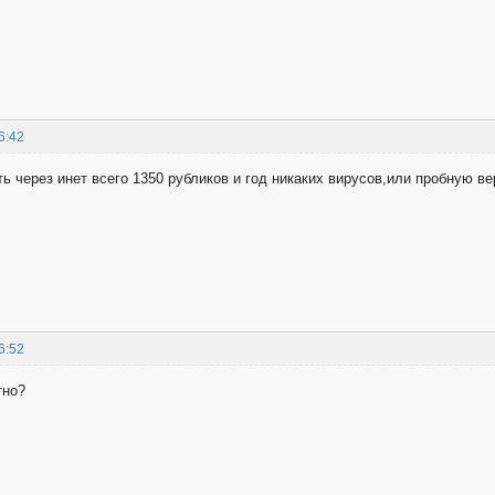
6:42
ь через инет всего 1350 рубликов и год никаких вирусов,или пробную в
6:52
тно?