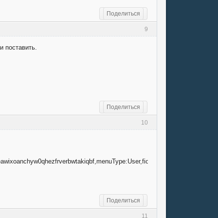
Поделиться
9
и поставить.
Поделиться
10
eawixoanchyw0qhezfrverbwtakiqbf,menuType:User,fio:Ростислав
Поделиться
11