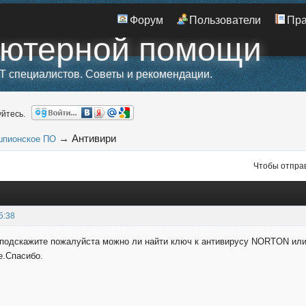
Форум
Пользователи
Пр
ьютерной помощи
T специалистов. Советы и рекомендации.
йтесь.
→
Антивири
шпионское ПО
Чтобы отправ
5:38
 подскажите пожалуйста можно ли найти ключ к антивирусу NORTON ил
е.Спасибо.