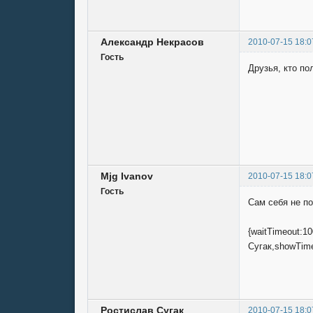
Александр Некрасов
2010-07-15 18:0
Гость
Друзья, кто по
Mjg Ivаnоv
2010-07-15 18:0
Гость
Сам себя не по
{waitTimeout:1
Сугак,showTime
Ростислав Сугак
2010-07-15 18:0