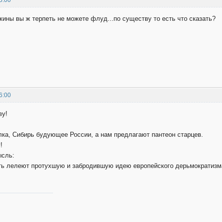
ины вы ж терпеть не можете флуд...по существу то есть что сказать?
6:00
ву!
лка, Сибирь будующее России, а нам предлагают пантеон старцев.
!
сль:
ь лелеют протухшую и забродившую идею европейского дерьмократизма, 