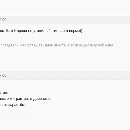
4:00
ем Вам Европа не угодила? Там все в норме))
 предатели! Как гулять, так идем вместе, а возвращаюсь домой одна
7:00
атает.
есто мигрантов, в дворники.
язью зарастём.