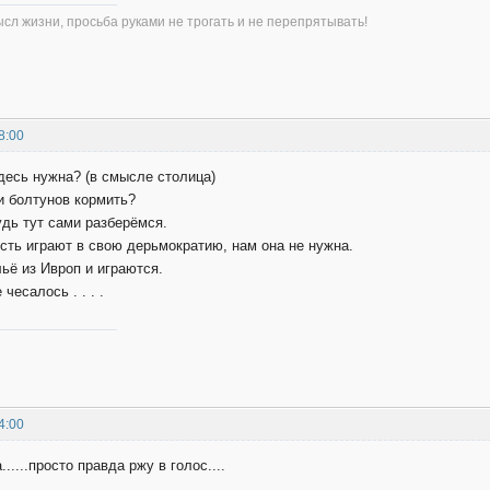
л жизни, просьба руками не трогать и не перепрятывать!
8:00
десь нужна? (в смысле столица)
и болтунов кормить?
удь тут сами разберёмся.
сть играют в свою дерьмократию, нам она не нужна.
ьё из Ивроп и играются.
чесалось . . . .
4:00
......просто правда ржу в голос....