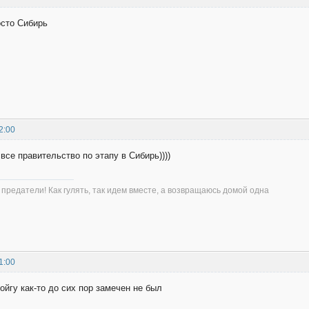
осто Сибирь
2:00
се правительство по этапу в Сибирь))))
 предатели! Как гулять, так идем вместе, а возвращаюсь домой одна
1:00
йгу как-то до сих пор замечен не был