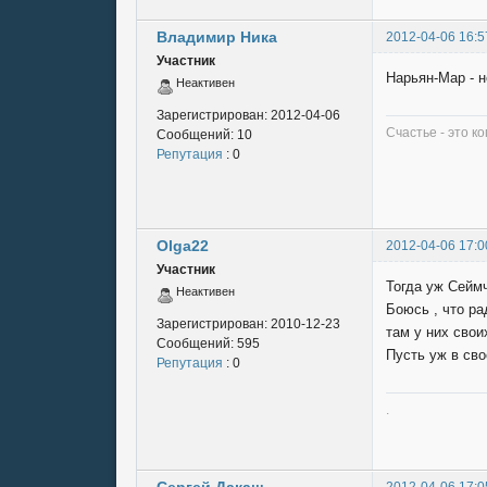
Владимир Ника
2012-04-06 16:5
Участник
Нарьян-Мар - н
Неактивен
Зарегистрирован:
2012-04-06
Счастье - это к
Сообщений:
10
Репутация
: 0
Olga22
2012-04-06 17:0
Участник
Тогда уж Сеймч
Неактивен
Боюсь , что ра
Зарегистрирован:
2010-12-23
там у них свои
Сообщений:
595
Пусть уж в св
Репутация
: 0
.
Сергей Дакаш
2012-04-06 17:0