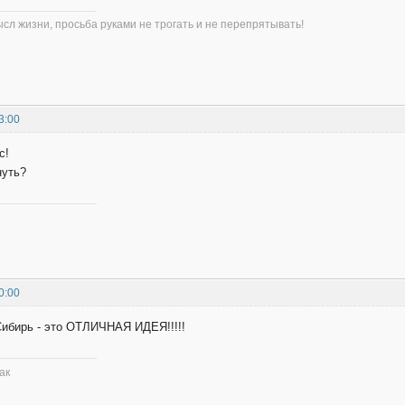
л жизни, просьба руками не трогать и не перепрятывать!
3:00
с!
нуть?
0:00
Сибирь - это ОТЛИЧНАЯ ИДЕЯ!!!!!
ак