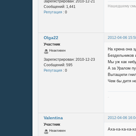
Зарегистрирован:
2010-12-21
Нашедшему смыс
Сообщений:
1,441
Репутация
: 0
Olga22
2012-04-06 15:5
Участник
На хрена она з
Неактивен
Бездельников 
Зарегистрирован:
2010-12-23
Мы уж как ниб
Сообщений:
595
А за Уралом пу
Репутация
: 0
Вытащили гнил
Чем бы дитя не 
.
Valentina
2012-04-06 16:0
Участник
Аха-ха-ха-ха-ха
Неактивен