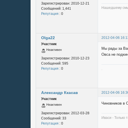
Зарегистрирован:
2010-12-21
Нашедшему смыс
Сообщений:
1,441
Репутация
: 0
Olga22
2012-04-06 16:1
Участник
Мы рады за Ва
Неактивен
Овса не подки
Зарегистрирован:
2010-12-23
Сообщений:
595
Репутация
: 0
.
Александр Ккасав
2012-04-06 16:3
Участник
Чиновников в 
Неактивен
Зарегистрирован:
2012-03-28
Иваси - Только т
Сообщений:
33
Репутация
: 0