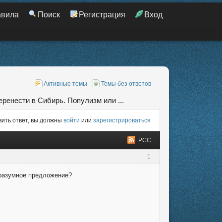
авила
Поиск
Регистрация
Вход
Активные темы
Темы без ответов
ренести в Сибирь. Популизм или ...
ить ответ, вы должны
войти
или
зарегистрироваться
РСС
1
 разумное предложение?