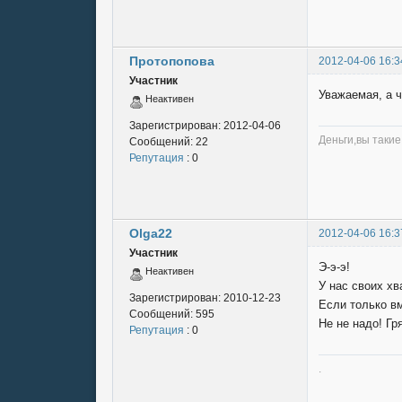
Протопопова
2012-04-06 16:3
Участник
Уважаемая, а ч
Неактивен
Зарегистрирован:
2012-04-06
Деньги,вы такие
Сообщений:
22
Репутация
: 0
Olga22
2012-04-06 16:3
Участник
Э-э-э!
Неактивен
У нас своих хв
Зарегистрирован:
2010-12-23
Если только вм
Сообщений:
595
Не не надо! Гр
Репутация
: 0
.