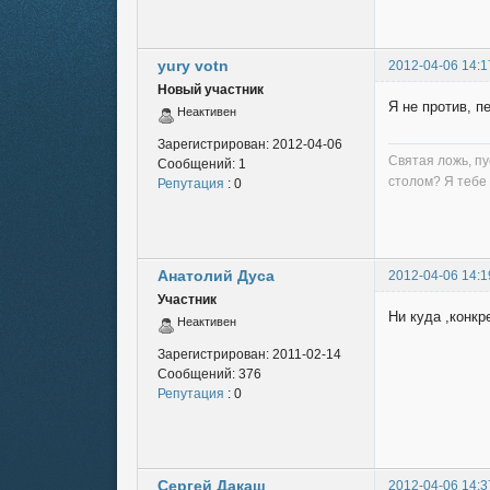
yury votn
2012-04-06 14:1
Новый участник
Я не против, п
Неактивен
Зарегистрирован:
2012-04-06
Святая ложь, пу
Сообщений:
1
столом? Я тебе 
Репутация
: 0
Анатолий Дуса
2012-04-06 14:1
Участник
Ни куда ,конкр
Неактивен
Зарегистрирован:
2011-02-14
Сообщений:
376
Репутация
: 0
Сергей Дакаш
2012-04-06 14:3