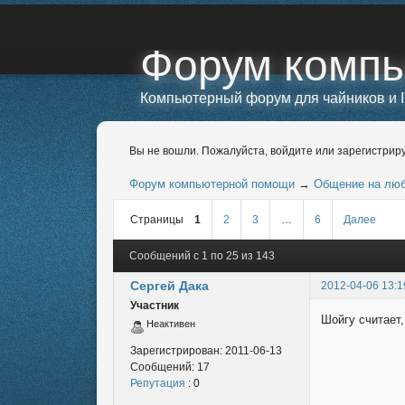
Форум комп
Компьютерный форум для чайников и I
Вы не вошли.
Пожалуйста, войдите или зарегистриру
Форум компьютерной помощи
→
Общение на лю
Страницы
1
2
3
…
6
Далее
Сообщений с 1 по 25 из 143
Сергей Дака
2012-04-06 13:1
Участник
Шойгу считает
Неактивен
Зарегистрирован:
2011-06-13
Сообщений:
17
Репутация
: 0