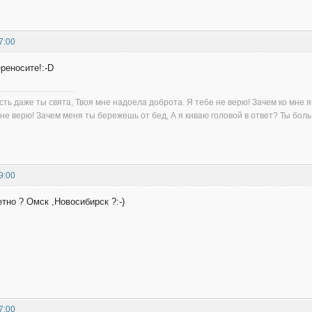
7:00
ереносите!:-D
сть даже ты свята, Твоя мне надоела доброта. Я тебе не верю! Зачем ко мне я
не верю! Зачем меня ты бережешь от бед, А я киваю головой в ответ? Ты бол
9:00
етно ? Омск ,Новосибирск ?:-)
7:00