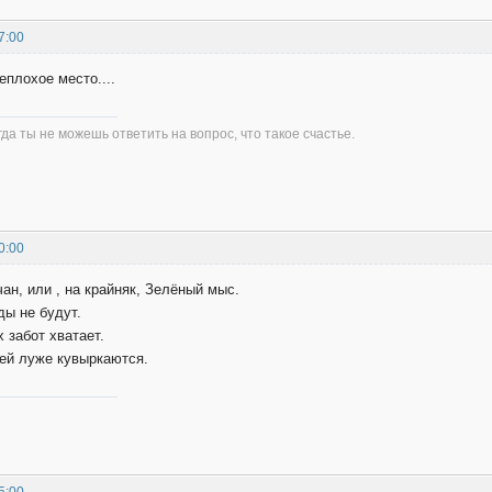
7:00
еплохое место....
огда ты не можешь ответить на вопрос, что такое счастье.
0:00
ан, или , на крайняк, Зелёный мыс.
ды не будут.
х забот хватает.
оей луже кувыркаются.
5:00