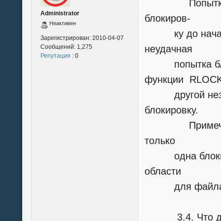
Попытка блок
Administrator
блокиров-
Неактивен
ку до начала 
Зарегистрирован:
2010-04-07
Сообщений:
1,275
неудачная
Репутация
: 0
попытка блок
функции RLOCK
другой незабл
блокировку.
Примечание 2
только
одна блокиров
области
для файла, от
3.4. Что дела