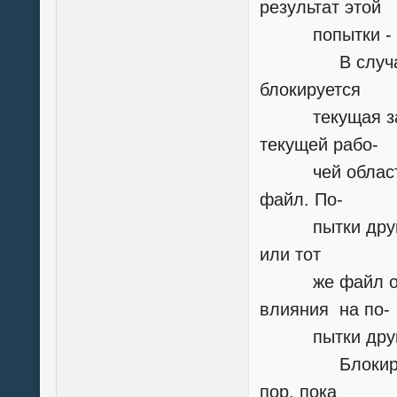
результат этой
попытки - "исти
В случае ус
блокируется
текущая запис
текущей рабо-
чей области. 
файл. По-
пытки других 
или тот
же файл обреч
влияния на по-
пытки других 
Блокировка з
пор, пока