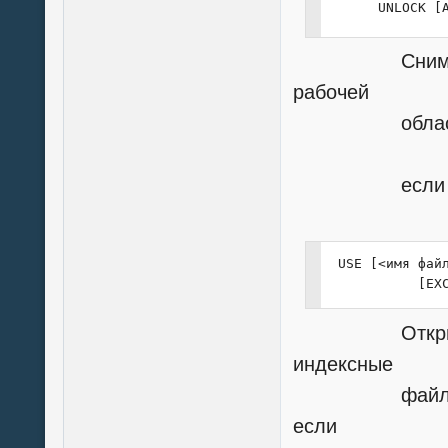
      UNLOCK [
Снимает блок
рабочей
област
если указано
 USE [<имя файл
           [EX
Открывает б
индексные
файлы: в ре
если