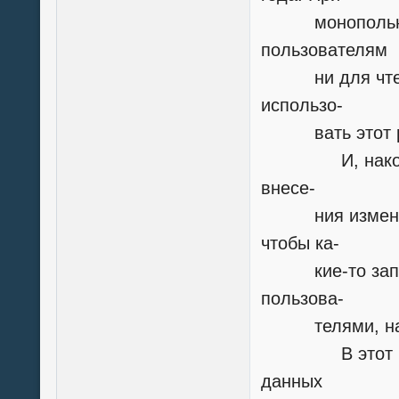
монопольном о
пользователям
ни для чтения
использо-
вать этот р
И, наконец, о
внесе-
ния изменений
чтобы ка-
кие-то записи
пользова-
телями, напри
В этот момен
данных