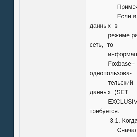
Примечан
Если ваша пр
данных в
режиме разде
сеть, то
информация, п
Foxbase+ и C
однопользова-
тельский (мо
данных (SET
EXCLUSIVE ON)
требуется.
3.1. Когда тр
Сначала вы д