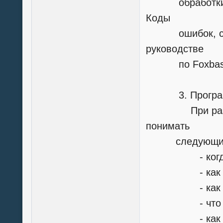
обработки оши
Коды
ошибок, связа
руководстве
по Foxbas
3. Программи
При разрабо
понимать
следующие 
- когда треб
- как открыв
- как блоки
- что делать
- как влияет