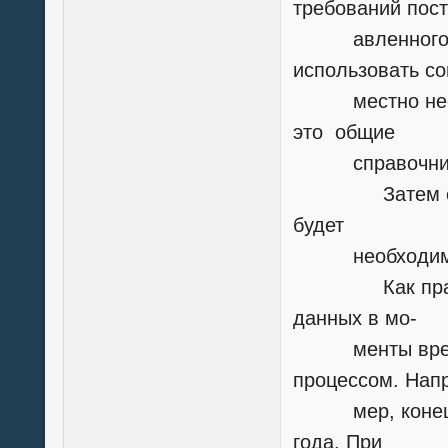
требований пост
авленного за
использовать со
местно неско
это общие
справочник
Затем опреде
будет
необходимо им
Как правило,
данных в мо-
менты времен
процессом. Нап
мер, конец раб
года. При