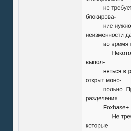
не требуется.
блокирова-
ние нужно для
неизменности д
во время вы
Некоторые ко
выпол-
няться в реж
открыт моно-
польно. При п
разделения
Foxbase+ и Cl
Не требуется
которые