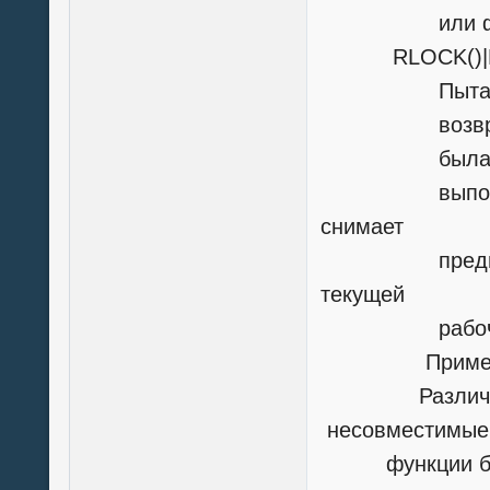
или файла в
RLOCK()|L
Пытается лог
возвращает зн
была успешно
выполнения 
снимает
предыдущую 
текущей
рабочей о
Примеча
Различные d
несовместимые
функции блок