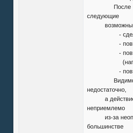
После неудач
следующие
возможные д
- сделать е
- повторять
- повторять 
(например,
- повторять 
Видимо, дейс
недостаточно,
а действие "п
неприемлемо
из-за неопред
большинстве