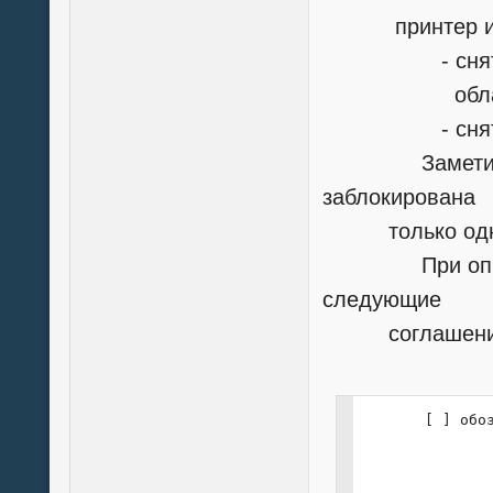
принтер или 
- снять блок
област
- снять блок
Заметим, что
заблокирована
только одна з
При описани
следующие
соглашени
       [ ] обоз
               
              
              