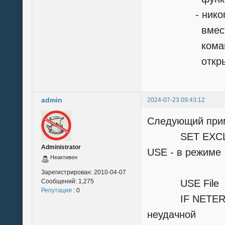
- никогда не
вместо этог
команды SET
открытия ф
admin
2024-07-23 09:43:12
Следующий прим
SET EXCLUSI
Administrator
USE - в режиме
Неактивен
&& раз
Зарегистрирован:
2010-04-07
Сообщений:
1,275
USE File
Репутация
: 0
IF NETERR()
неудачной