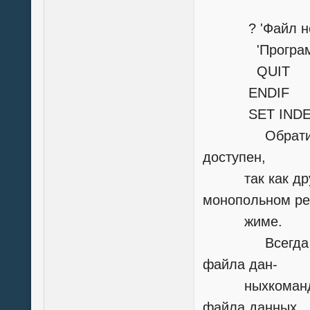
&& попытке
? 'Файл не до
'Программа з
QUIT
ENDIF
SET INDEX 
Обратите вни
доступен,
так как друго
монопольном ре
жиме.
Всегда откры
файла дан-
ныхкомандой S
файла данных