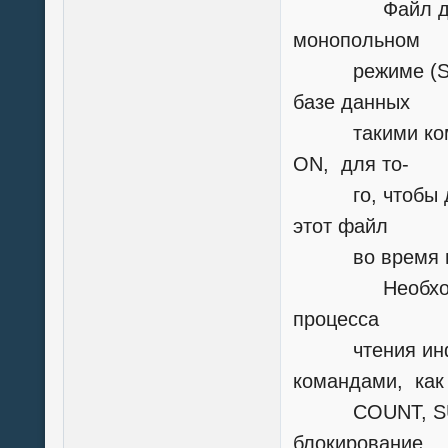
Файл должен
монопольном
режиме (SET E
базе данных
такими коман
ON, для то-
го, чтобы дру
этот файл
во время вып
Необходимо т
процесса
чтения инфор
командами, как
COUNT, SUM, 
блокирование