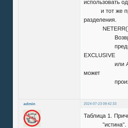
использовать о
и тот же прод
разделения.
NETERR(
Возвращает з
предшествов
EXCLUSIVE
или APPEND 
может
произойти п
admin
2024-07-23 09:42:33
Таблица 1. При
"истина".