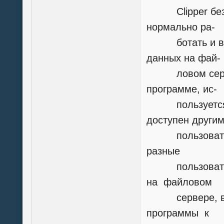
Clipper без ис
нормально ра-
ботать и в то
данных на фай-
ловом сервере
программе, ис-
пользуется мо
доступен други
пользователям
разные
пользователи
на файловом
сервере, вам
программы к