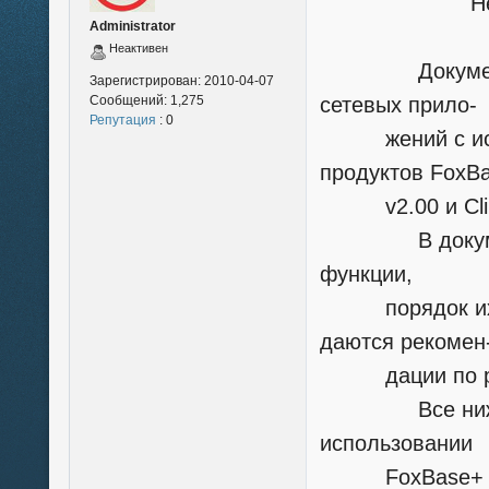
Нестере
Administrator
АННО
Неактивен
Документ сод
Зарегистрирован:
2010-04-07
Сообщений:
1,275
сетевых прило-
Репутация
: 0
жений с испо
продуктов FoxB
v2.00 и Clipp
В документе
функции,
порядок их пр
даются рекомен
дации по разр
Все нижеопис
использовании
FoxBase+ v2.1