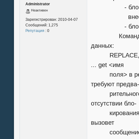
Administrator
- блокирован
Неактивен
внести изме
Зарегистрирован:
2010-04-07
Сообщений:
1,275
- блокирован
Репутация
: 0
Команды, ко
данных:
REPLACE, DEL
... get <имя
поля> в режи
требуют предва
рительного бл
отсутствии бло-
кирования вып
вызовет
сообщение об о