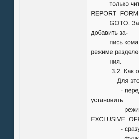
только читают
REPORT FORM
GOTO. Заметим
добавить за-
пись командо
режиме разделе
ния.
3.2. Как откр
Для этого им
- перед исп
установить
режим разд
EXCLUSIVE OF
- сразу посл
функцией NE