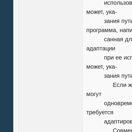
использованию
может, ука-
зания пути к 
программа, напи
санная для ис
адаптации
при ее исполь
может, ука-
зания пути к 
Если же есть
могут
одновременно
требуется
адаптировать 
Совместное 