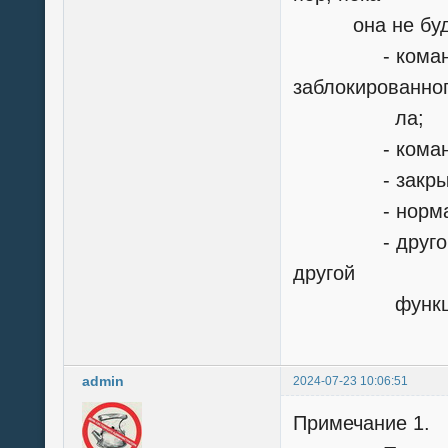
она не будет 
- команды U
заблокированно
ла;
- команды UN
- закрытия
- нормально
- другой ком
другой
функции бло
admin
2024-07-23 10:06:51
Примечание 1.