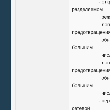
- открывать
разделяемом
режим
- логически
предотвращени
обновления 
большим
числом пол
- логически 
предотвращени
обновления 
большим
числом пол
- переназнач
сетевой