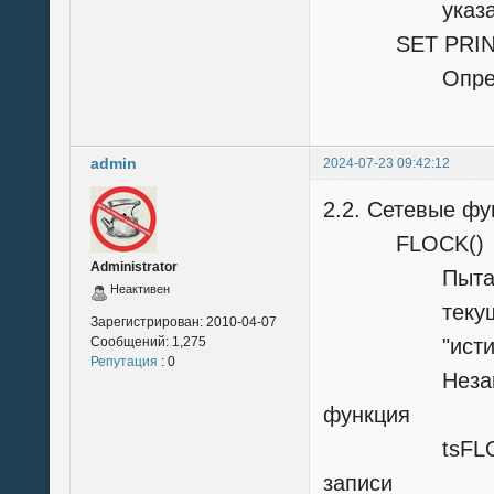
указано EXCL
SET PRINTER
Определяет 
admin
2024-07-23 09:42:12
2.2. Сетевые фу
FLOCK()
Administrator
Пытается лог
Неактивен
текущей рабо
Зарегистрирован:
2010-04-07
Сообщений:
1,275
"истина" (.T
Репутация
: 0
Независимо о
функция
tsFLOCK все
записи