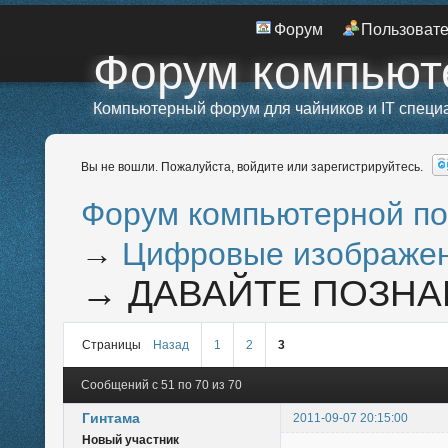
Форум
Пользоват
Форум компьют
Компьютерный форум для чайников и IT специ
Вы не вошли.
Пожалуйста, войдите или зарегистрируйтесь.
Форум компьютерной п
→
Цифровые изображен
→
ДАВАЙТЕ ПОЗН
Страницы
Назад
1
2
3
Сообщений с 51 по 70 из 70
Гинтама
2011-09-07 20:15:00
Новый участник