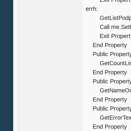
errh:
GetListPodp=
Call me.SetErr
Exit Propert
End Property
Public Property
GetCountListP
End Propert
Public Property
GetNameOr
End Property
Public Property 
GetErrorText=
End Property