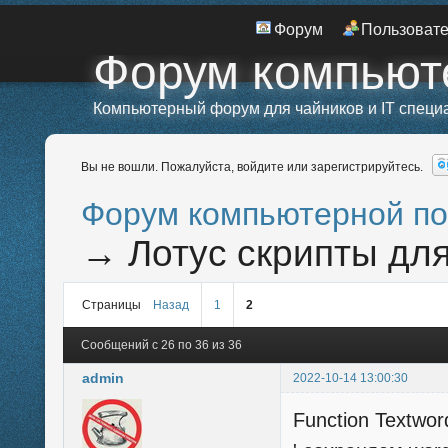
Форум
Пользоват
Форум компьют
Компьютерный форум для чайников и IT специ
Вы не вошли.
Пожалуйста, войдите или зарегистрируйтесь.
Форум компьютерной п
→
Лотус скрипты дл
Страницы
Назад
1
2
Сообщений с 26 по 36 из 36
admin
2022-10-14 13:00:30
Function Textwor