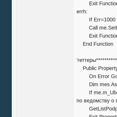
Exit Functio
errh:
If Err=1000 Th
Call me.SetErr
Exit Functio
End Function
'геттеры**********
Public Property
On Error GoT
Dim mes As S
If me.m_Uboun
по ведомству о 
GetListPodp=
Exit Propert