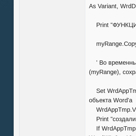
As Variant, Wrd
Print "ФУНКЦИ
myRange.Cop
' Во временный
(myRange), cохр
Set WrdAppTmp =
объекта Word'a
WrdAppTmp.Visi
Print "создали
If WrdAppTmp I