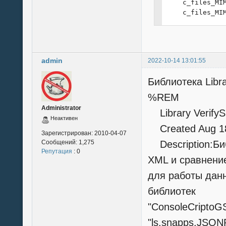
    c_files_MI
    c_files_MI
    c_files_MI
    c_files_MI
    c_files_MI
End Sub
admin
2022-10-14 13:01:55
Библиотека Libr
%REM
Administrator
Library Verify
Неактивен
Created Aug 18
Зарегистрирован:
2010-04-07
Сообщений:
1,275
Description:Би
Репутация
: 0
XML и сравнени
для работы дан
библиотек
"ConsoleCripto
"ls.snapps.JSON