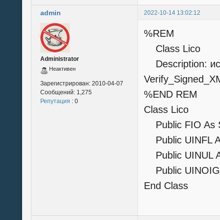
admin
2022-10-14 13:02:12
%REM
Class Lico
Administrator
Description: ис
Неактивен
Verify_Signed_X
Зарегистрирован:
2010-04-07
Сообщений:
1,275
%END REM
Репутация
: 0
Class Lico
Public FIO As S
Public UINFL As
Public UINUL As
Public UINOIGV
End Class