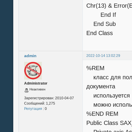
Chr(13) & Er
End If
End Sub
End Class
admin
2022-10-14 13:02:29
%REM
класс для полу
Administrator
документа
Неактивен
используется к
Зарегистрирован:
2010-04-07
Сообщений:
1,275
можно использо
Репутация
: 0
%END REM
Public Class SA