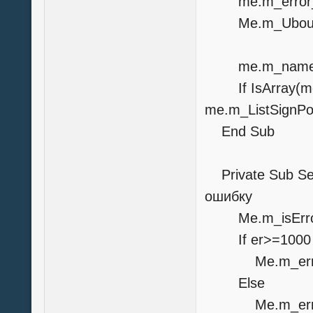
me.m_error_T
Me.m_Ubound_
me.m_name_
If IsArray(me
me.m_ListSignP
End Sub
Private Sub Set
ошибку
Me.m_isErro
If er>=1000 A
Me.m_err
Else
Me.m_error_Tex