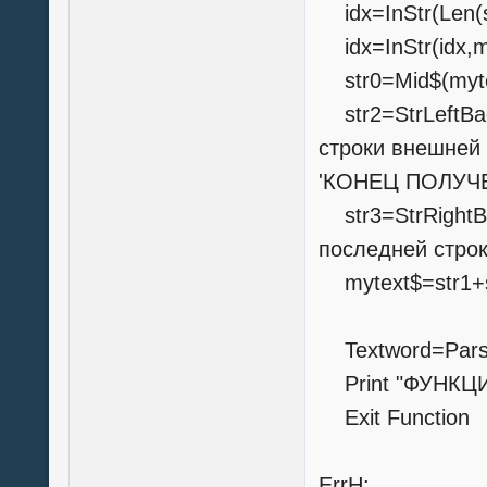
idx=InStr(Len(st
idx=InStr(idx,m
str0=Mid$(mytex
str2=StrLeftBac
строки внешней
'КОНЕЦ ПОЛУЧ
str3=StrRightBa
последней строк
mytext$=str1+s
Textword=Pars
Print "ФУНКЦИЯ
Exit Function
ErrH: