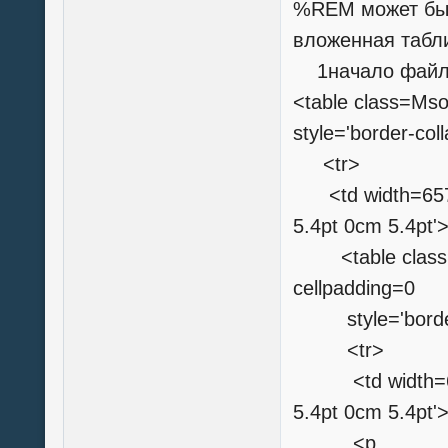
%REM может быть
вложенная табл
1начало фай
<table class=Mso
style='border-col
<tr>
<td width=657 v
5.4pt 0cm 5.4pt'
<table class=M
cellpadding=0
style='border-c
<tr>
<td width=657 v
5.4pt 0cm 5.4pt'
<p