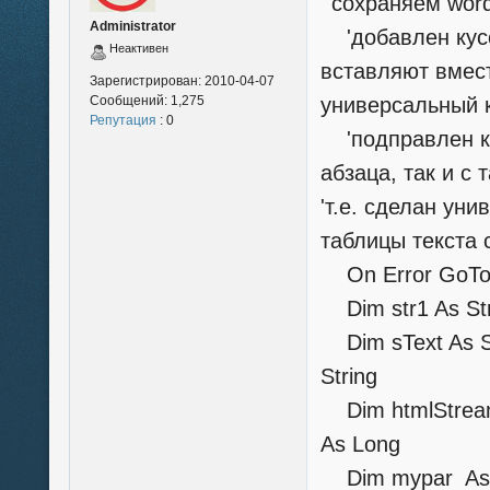
' сохраняем wor
Administrator
'добавлен кусок
Неактивен
вставляют вмест
Зарегистрирован:
2010-04-07
Сообщений:
1,275
универсальный 
Репутация
: 0
'подправлен кус
абзаца, так и с 
'т.е. сделан ун
таблицы текста
On Error GoT
Dim str1 As Stri
Dim sText As Stri
String
Dim htmlStream 
As Long
Dim mypar As V