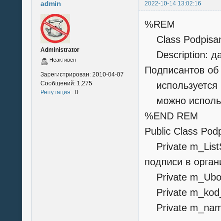
admin
2022-10-14 13:02:16
%REM
Class Podpisa
Administrator
Description: д
Неактивен
Подписантов об 
Зарегистрирован:
2010-04-07
Сообщений:
1,275
используется к
Репутация
: 0
можно использо
%END REM
Public Class Po
Private m_List
подписи в орган
Private m_Ubou
Private m_kod_o
Private m_name