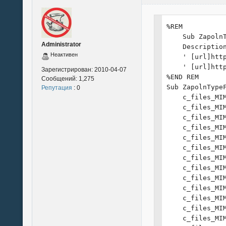
%REM

    Sub ZapolnT
Administrator
    Description
Неактивен
    ' [url]htt
    ' [url]htt
Зарегистрирован:
2010-04-07
%END REM

Сообщений:
1,275
Sub ZapolnTypeF
Репутация
: 0
    c_files_MI
    c_files_MI
    c_files_MI
    c_files_MI
    c_files_MI
    c_files_MI
    c_files_MI
    c_files_MI
    c_files_MI
    c_files_MI
    c_files_MI
    c_files_MI
    c_files_MI