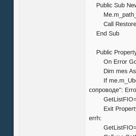
Public Sub New
Me.m_path_
Call Rest
End Sub
Public Property
On Error GoT
Dim mes As S
If me.m_Uboun
сопроводе": Erro
GetListFIO=m
Exit Propert
errh:
GetListFIO=N