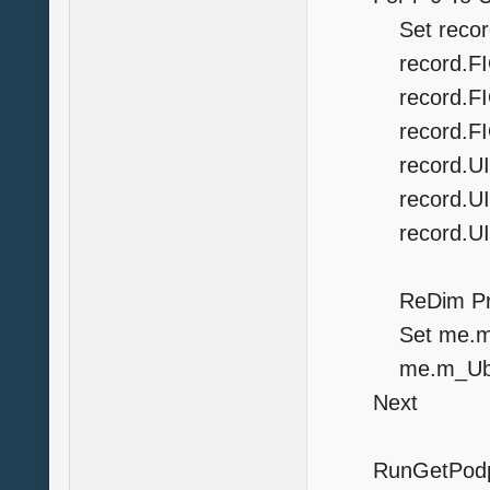
Set recor
record.FIO=d
record.FIO=re
record.FIO=re
record.UINFL
record.UINUL
record.UINOI
ReDim Prese
Set me.m_Lis
me.m_Ubound
Next
RunGetPodpis