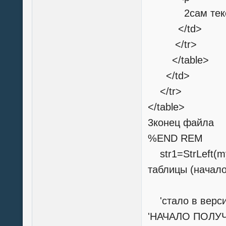
2сам текст 
</td>
</tr>
</table>
</td>
</tr>
</table>
3конец файла
%END REM
str1=StrLeft(my
таблицы (начал
'стало в верси
'НАЧАЛО ПОЛУЧ