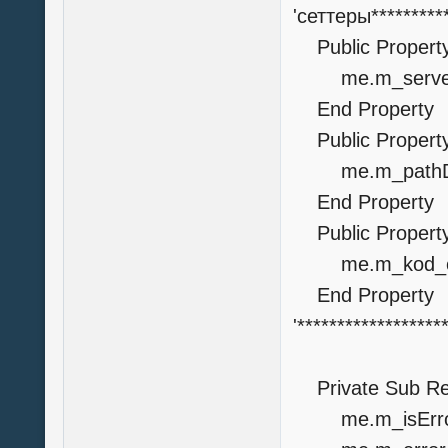
'сеттеры********
Public Property
me.m_serverD
End Property
Public Property
me.m_pathDB_
End Propert
Public Property
me.m_kod_or
End Propert
'******************
Private Sub Re
me.m_isError