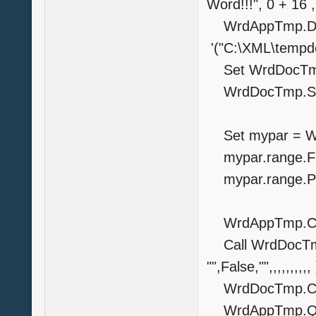
Word!!!", 0 + 16 
WrdAppTmp.Doc
'("C:\XML\tempd
Set WrdDocTmp
WrdDocTmp.Se
Set mypar = Wr
mypar.range.Fin
mypar.range.P
WrdAppTmp.Chan
Call WrdDocTmp
"",False,"",,,,,,,,,, 
WrdDocTmp.Cl
WrdAppTmp.Qu