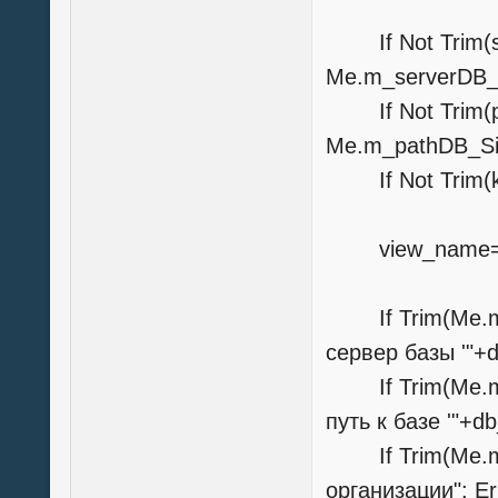
If Not Trim(s
Me.m_serverDB_
If Not Trim
Me.m_pathDB_S
If Not Trim(k
view_name="
If Trim(Me.m_
сервер базы '"+db
If Trim(Me.m_
путь к базе '"+db_
If Trim(Me.m
организации": Er