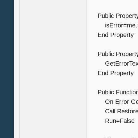
Public Property
isError=me.m
End Property
Public Property 
GetErrorText=
End Property
Public Function 
On Error GoT
Call Restor
Run=Fals