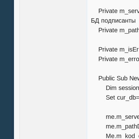
Private m_serve
БД подписанты
Private m_path
Private m_isErr
Private m_error
Public Sub
Dim session As
Set cur_db=se
me.m_serverDB
me.m_pathDB_S
Me.m_kod_or