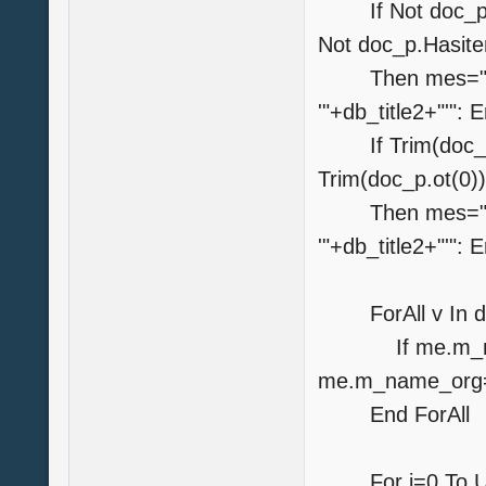
If Not doc_p.H
Not doc_p.Hasite
Then mes="Не 
'"+db_title2+"'
If Trim(doc_p.f
Trim(doc_p.ot(0))
Then mes="Не 
'"+db_title2+"'": 
ForAll v In d
If me.m_name
me.m_name_org
End ForAll
For i=0 To 