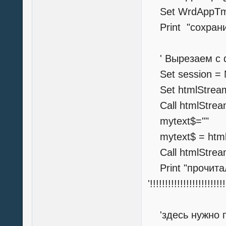
Set WrdAppTmp
Print "сохрани
' Вырезаем с d
Set session = 
Set htmlStream
Call htmlStream
mytext$=""
mytext$ = html
Call htmlStrea
Print "прочитал
'!!!!!!!!!!!!!!!!!!!!!!!!
'здесь нужно п