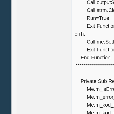
Call out
Call strm.Cl
Run=True
Exit Functio
errh:
Call me.SetErr
Exit Functio
End Function
'******************
Private Sub Re
Me.m_isError
Me.m_error_T
Me.m_kod_m
Me.m_kod_