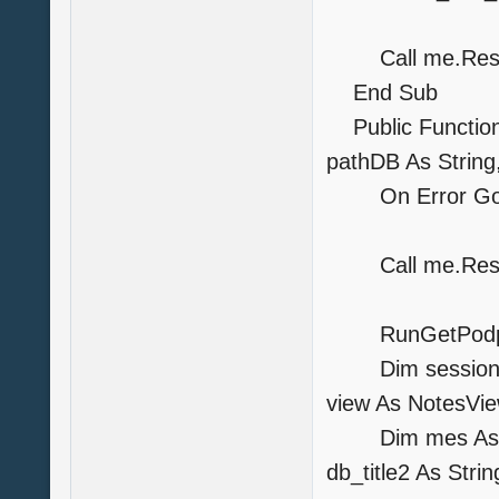
Call me.Re
End Sub
Public Function
pathDB As String
On Error GoT
Call me.Rest
RunGetPodp
Dim session As
view As NotesVi
Dim mes As Stri
db_title2 As Strin