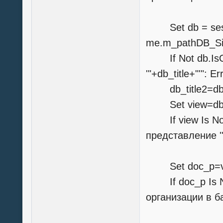
Set db = sessi
me.m_pathDB_Si
If Not db.IsOp
'"+db_title+"'": E
db_title2=db.T
Set view=db.G
If view Is Not
представление '"
Set doc_p=vie
If doc_p Is No
организации в баз