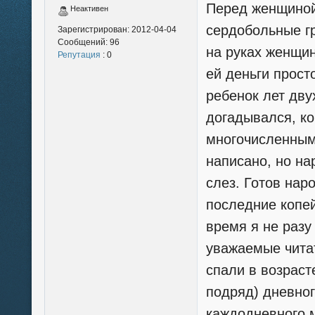
Перед женщиной 
Неактивен
сердобольные гр
Зарегистрирован:
2012-04-04
Сообщений:
96
на руках женщин
Репутация
: 0
ей деньги прост
ребенок лет дв
догадывался, ко
многочисленными
написано, но н
слез. Готов нар
последние копей
время я не разу
уважаемые читат
спали в возрасте
подряд) дневног
каждодневного 