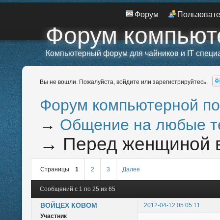
Форум
Пользоват
Форум компьют
Компьютерный форум для чайников и IT специ
Вы не вошли.
Пожалуйста, войдите или зарегистрируйтесь.
Форум компьютерной п
→
Общение на любые 
→
Перед женщиной в
Страницы
1
2
3
Далее
Сообщений с 1 по 25 из 65
ВОЙЦЕХ КОВОМ
2012-04-12 05:05:11
Участник