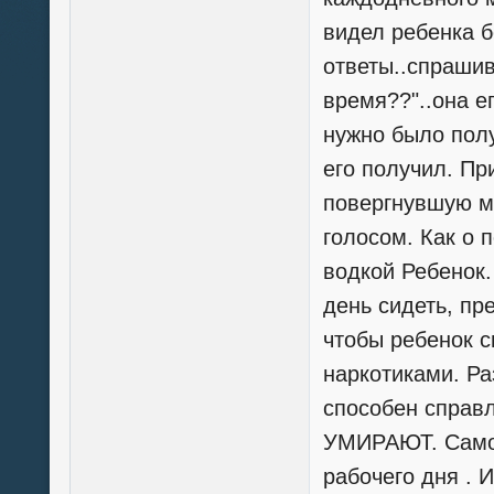
видел ребенка 
ответы..спраши
время??"..она е
нужно было полу
его получил. Пр
повергнувшую м
голосом. Как о 
водкой Ребенок.
день сидеть, пр
чтобы ребенок с
наркотиками. Р
способен справ
УМИРАЮТ. Самое
рабочего дня . 