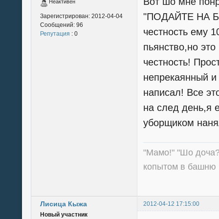
Вот шо мне пон
Неактивен
"ПОДАЙТЕ НА Б
Зарегистрирован:
2012-04-04
Сообщений:
96
честность ему 
Репутация
: 0
пьянство,но это
честность! Прос
непрекаянный и
написал! Все эт
на след день,я е
уборщиком наня
"Мамо!" "Шо доча?
копытом в башню 
Лисица Кыжа
2012-04-12 17:15:00
Новый участник