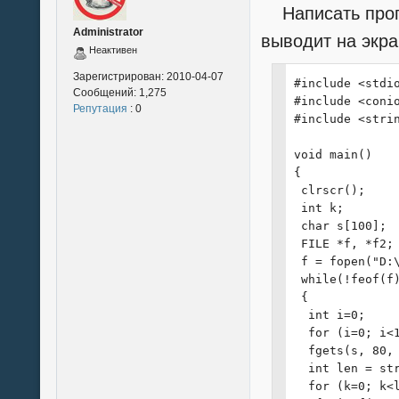
  for (int j=0
}
Написать прогр
  if (yes == st
Administrator
  printf("|%20
выводит на экра
Неактивен
  Film = Film->
 }

Зарегистрирован:
2010-04-07
#include <stdio
 printf("+----
Сообщений:
1,275
#include <conio
}

Репутация
: 0
#include <strin
void Sort()

void main()

{

{

 SFilm *temp = 
 clrscr();

 for (int i=0; 
 int k;

  for (int j=i;
 char s[100];

  {

 FILE *f, *f2;

   temp = Film-
 f = fopen("D:\
   if (Film->Ar
 while(!feof(f)
   {

 {

    Film->Next 
  int i=0;

    Film->Prior
  for (i=0; i<1
    Film = temp
  fgets(s, 80, 
   }

  int len = str
  }

  for (k=0; k<l
 PrintFilms();
