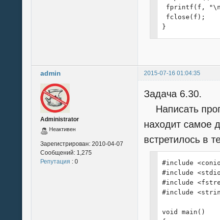
 printf("|    
 fprintf(f, "\n
 printf("+----
 fclose(f);

 Kadr = Start;

}
 for (int i=0; 
 {

  printf("|%35
  Kadr = Kadr->
admin
 }

2015-07-16 01:04:35
 printf("+----
Задача 6.30.
}

Написать прогр
void Find (char
Administrator
{

находит самое д
Неактивен
 printf("+----
встретилось в те
 printf("|    
Зарегистрирован:
2010-04-07
 printf("+----
Сообщений:
1,275
 Kadr = Start;

Репутация
: 0
#include <conio
 for (int i=0; 
#include <stdio
 {

#include <fstre
  int yes = 0;

#include <strin
  for (int j=0
  if (yes == st
void main()
