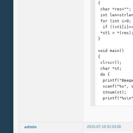
{

 char *res="";

 int len=strlen
 for (int i=0; 
  if ((st1[i]>=
 *st1 = *(res);
}

void main()

{

 clrscr();

 char *st;

 do {

  printf("Введи
  scanf("%s", s
  stnum(st);

  printf("%s\n"
 } while (strle
}
admin
2015-07-16 01:03:06