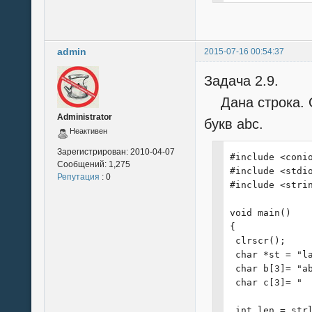
admin
2015-07-16 00:54:37
Задача 2.9.
Дана строка. Оп
Administrator
букв abc.
Неактивен
Зарегистрирован:
2010-04-07
#include <conio
Сообщений:
1,275
#include <stdio
Репутация
: 0
#include <strin
void main()

{

 clrscr();

 char *st = "la
 char b[3]= "ab
 char c[3]= "  
 int len = strl