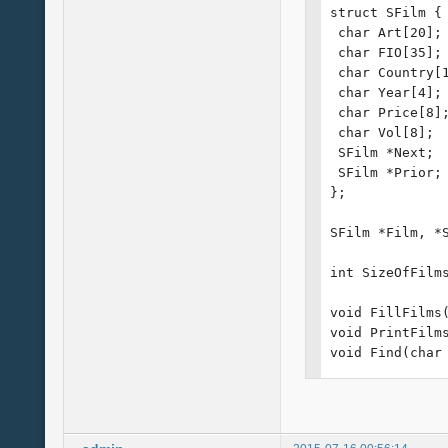
struct SFilm {

 char Art[20];

 char FIO[35];

 char Country[1
 char Year[4];

 char Price[8];
 char Vol[8];

 SFilm *Next;

 SFilm *Prior;

};

SFilm *Film, *S
int SizeOfFilms
void FillFilms(
void PrintFilms
void Find(char 
void Sort();

void main()

{
