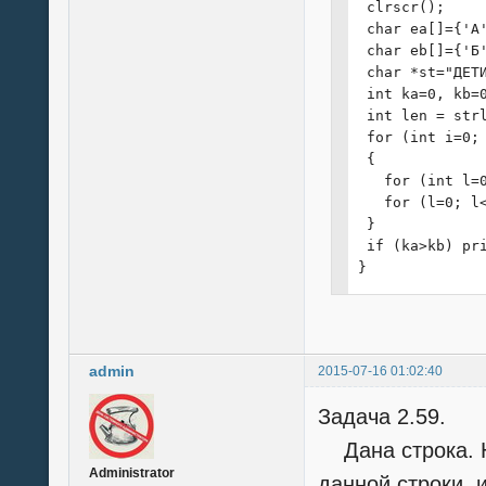
 clrscr();

 char ea[]={'A
 char eb[]={'Б
 char *st="ДЕТИ
 int ka=0, kb=0
 int len = strl
 for (int i=0; 
 {

   for (int l=0
   for (l=0; l<
 }

 if (ka>kb) pr
}
admin
2015-07-16 01:02:40
Задача 2.59.
Дана строка. Н
Administrator
данной строки,