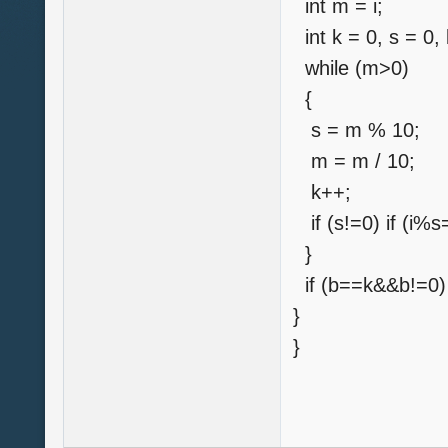
int m = i;
int k = 0, s = 0, 
while (m>0)
{
s = m % 10;
m = m / 10;
k++;
if (s!=0) if (i%s
}
if (b==k&&b!=0) p
}
}