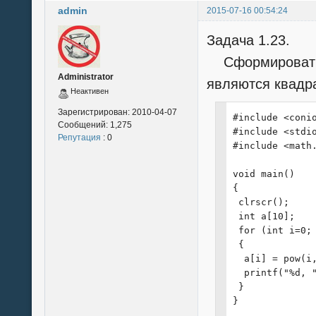
admin
2015-07-16 00:54:24
Задача 1.23.
Cформировать н
Administrator
являются квадр
Неактивен
Зарегистрирован:
2010-04-07
#include <conio
Сообщений:
1,275
#include <stdio
Репутация
: 0
#include <math.
void main()

{

 clrscr();

 int a[10];

 for (int i=0; 
 {

  a[i] = pow(i,
  printf("%d, "
 }

}