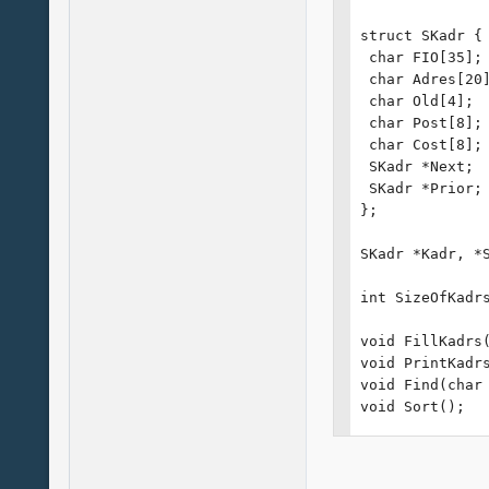
struct SKadr {

 char FIO[35];

 char Adres[20]
 char Old[4];

 char Post[8];

 char Cost[8];

 SKadr *Next;

 SKadr *Prior;

};

SKadr *Kadr, *S
int SizeOfKadrs
void FillKadrs(
void PrintKadrs
void Find(char 
void Sort();

void main()

{
