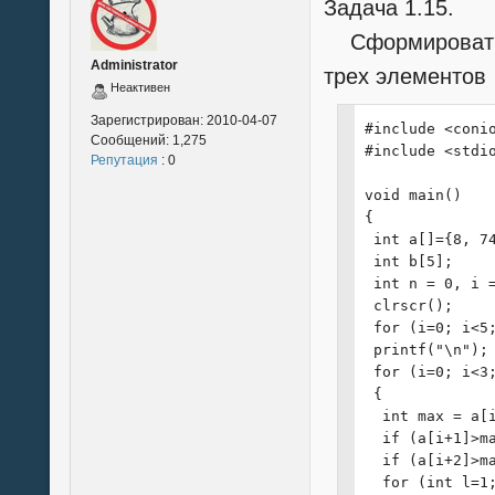
Задача 1.15.
Сформировать 
Administrator
трех элементов
Неактивен
Зарегистрирован:
2010-04-07
#include <conio
Сообщений:
1,275
#include <stdio
Репутация
: 0
void main()

{

 int a[]={8, 74
 int b[5];

 int n = 0, i =
 clrscr();

 for (i=0; i<5;
 printf("\n");

 for (i=0; i<3;
 {

  int max = a[i
  if (a[i+1]>ma
  if (a[i+2]>ma
  for (int l=1;