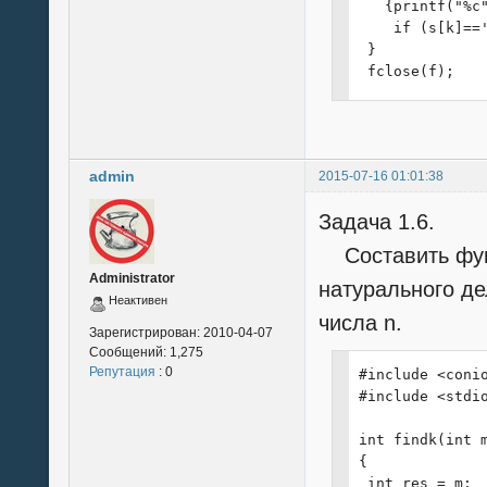
   {printf("%c"
}
    if (s[k]=='
 }

 fclose(f);

}
admin
2015-07-16 01:01:38
Задача 1.6.
Составить функ
Administrator
натурального де
Неактивен
числа n.
Зарегистрирован:
2010-04-07
Сообщений:
1,275
Репутация
: 0
#include <conio
#include <stdio
int findk(int m
{

 int res = m;
