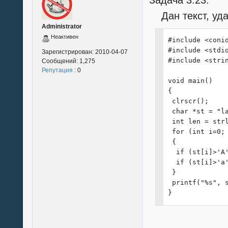
Задача 3.23.
  scanf("%s", b
  d = findk(st,
Дан текст, удал
 }

Administrator
 printf("Слово
Неактивен
#include <conio
}
#include <stdio
Зарегистрирован:
2010-04-07
#include <strin
Сообщений:
1,275
Репутация
: 0
void main()

{

 clrscr();

 char *st = "la
 int len = strl
 for (int i=0; 
 {

  if (st[i]>'A'
  if (st[i]>'a'
 }

 printf("%s", s
}