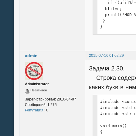
   if ((a[i]%l=
  b[i]=n;

  printf("NOD 
 }

}
admin
2015-07-16 01:02:29
Задача 2.30.
Строка содержи
Administrator
каких букв в не
Неактивен
Зарегистрирован:
2010-04-07
#include <conio
Сообщений:
1,275
#include <stdio
Репутация
: 0
#include <strin
void main()

{
