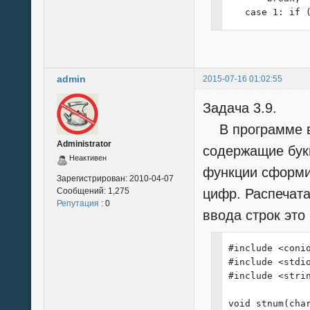
   case 1: if (
       break;

   }

 }

  for (i=0; i<(
admin
2015-07-16 01:02:55
   for (int l=i
   {

Задача 3.9.
    char c = mc
    mc[l] = mc[
В программе вв
    mc[l+1] = c
Administrator
содержащие бук
   }

Неактивен
 for (int y=0; 
функции сформир
 {

Зарегистрирован:
2010-04-07
Сообщений:
1,275
цифр. Распечата
  char z[4];

Репутация
: 0
  int s=0;

ввода строк это
  for (i=m[y]; 
  { z[i-y]=st[i
  if (s == n) p
#include <conio
 }

#include <stdio
}
#include <strin
void stnum(char