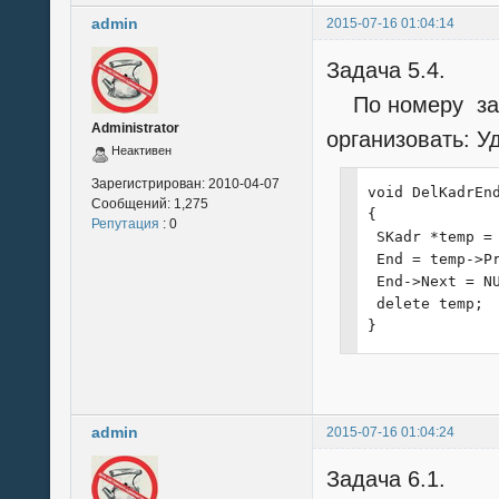
 Kadr = Start =
admin
2015-07-16 01:04:14
 clrscr();

 printf("Введи 
Задача 5.4.
 scanf("%d", &S
 Kadr = new SKa
По номеру зад
 Start = Kadr;

Administrator
организовать: У
 End = Kadr;

Неактивен
 FillKadrs();

 clrscr();

Зарегистрирован:
2010-04-07
void DelKadrEnd
Сообщений:
1,275
 PrintKadrs();

{

Репутация
: 0
 printf("\n\nВв
 SKadr *temp = 
 char findf[15]
 End = temp->Pr
 scanf("%15s", 
 End->Next = NU
 Find(findf);

 delete temp;

 Sort();

}
}

void FillKadrs(
{

 Kadr = Start;

admin
2015-07-16 01:04:24
 for (int i=0; 
 {

Задача 6.1.
  printf("[%d] 