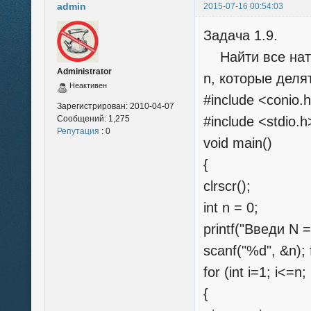
admin
2015-07-16 00:54:03
Задача 1.9.
Найти все нату
Administrator
n, которые деля
Неактивен
#include <conio.
Зарегистрирован:
2010-04-07
Сообщений:
1,275
#include <stdio.h
Репутация
: 0
void main()
{
clrscr();
int n = 0;
printf("Введи N =
scanf("%d", &n); f
for (int i=1; i<=n;
{