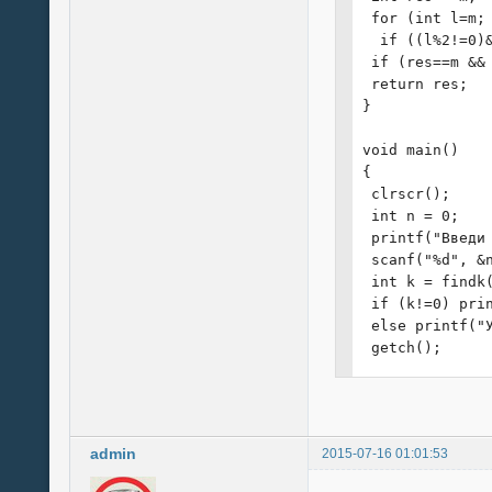
 for (int l=m; 
  if ((l%2!=0)&
 if (res==m && 
 return res;

}

void main()

{

 clrscr();

 int n = 0;

 printf("Введи 
 scanf("%d", &n
 int k = findk(
 if (k!=0) pri
 else printf("
 getch();

}
admin
2015-07-16 01:01:53