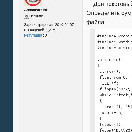
Дан текстовый
  scanf ("%35s"
Administrator
  printf("[%d] 
Определить сумм
Неактивен
  scanf ("%20s"
файла.
  printf("[%d] 
Зарегистрирован:
2010-04-07
  scanf ("%4s",
Сообщений:
1,275
  printf("[%d] 
Репутация
: 0
#include <conio
  scanf ("%8s",
#include <stdio
  printf("[%d] 
#include <fstre
  scanf ("%8s",
  printf("\n");
void main()

  SKadr *temp =
{

  temp->Next = 
 clrscr();

  temp->Prior =
 float sum=0, n
  Kadr->Next = 
 FILE *f;

  Kadr->Prior =
 f=fopen("D:\\B
  Kadr = temp;

 while (!feof(f
 }

 {

}

  fscanf(f, "%f
  sum += n;

void PrintKadrs
 }

{

 fclose(f);

 printf("+----
 fopen("D:\\BOR