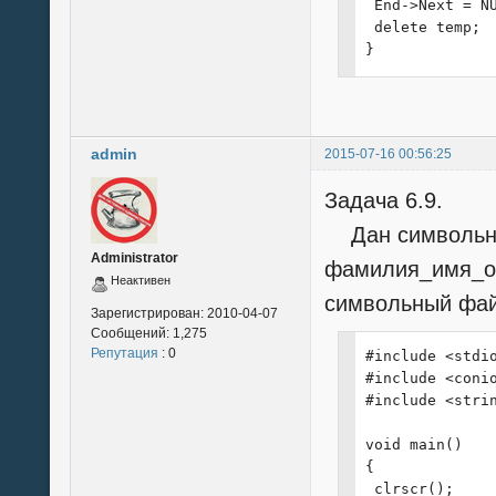
 End->Next = NU
  scanf ("%20s"
 delete temp;

  printf("[%d] 
}
  scanf ("%35s"
  printf("[%d] 
  scanf ("%10s"
  printf("[%d] 
  scanf ("%4s",
admin
2015-07-16 00:56:25
  printf("[%d] 
  scanf ("%8s",
Задача 6.9.
  printf("[%d] 
Дан символьны
  scanf ("%8s",
Administrator
  printf("\n");
фамилия_имя_от
Неактивен
  SFilm *temp =
символьный фай
  temp->Next = 
Зарегистрирован:
2010-04-07
  temp->Prior =
Сообщений:
1,275
  Film->Next = 
Репутация
: 0
#include <stdio
  Film->Prior =
#include <conio
  Film = temp;

#include <strin
 }

}

void main()

{

void PrintFilms
 clrscr();
