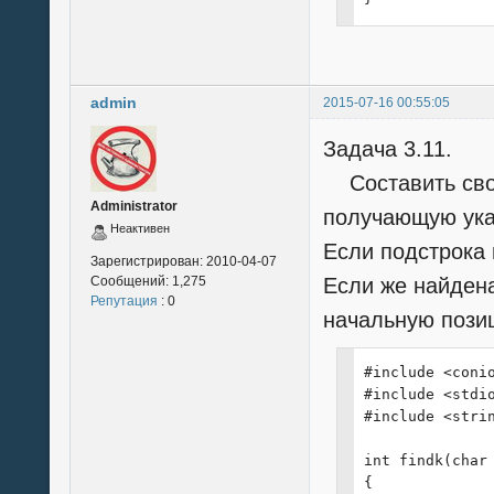
admin
2015-07-16 00:55:05
Задача 3.11.
Составить свою
Administrator
получающую указ
Неактивен
Если подстрока 
Зарегистрирован:
2010-04-07
Сообщений:
1,275
Если же найдена
Репутация
: 0
начальную позиц
#include <conio
#include <stdio
#include <strin
int findk(char 
{
