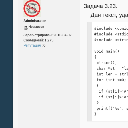
Задача 3.23.
Дан текст, удал
Administrator
Неактивен
#include <conio
#include <stdio
Зарегистрирован:
2010-04-07
#include <strin
Сообщений:
1,275
Репутация
: 0
void main()

{

 clrscr();

 char *st = "la
 int len = strl
 for (int i=0; 
 {

  if (st[i]>'A'
  if (st[i]>'a'
 }

 printf("%s", s
}