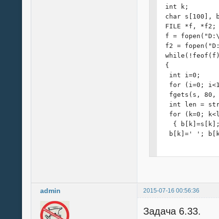
{

 int k;

 printf("+----
 char s[100], b
 printf("|    
 FILE *f, *f2;

 printf("+----
 f = fopen("D:\
 Film = Start;

 f2 = fopen("D:
 for (int i=0; 
 while(!feof(f)
 {

 {

  printf("|%20
  int i=0;

  Film = Film->
  for (i=0; i<1
 }

  fgets(s, 80, 
 printf("+----
  int len = str
}

  for (k=0; k<l
   { b[k]=s[k];
void Find (char
  b[k]=' '; b[k
{

 printf("+----
  for (i=k; i<l
 printf("|    
  b[k+1]=s[i+1]
 printf("+----
 Film = Start;

  fputs(b, f2);
 for (int i=0; 
admin
2015-07-16 00:56:36
 }

 {

 fclose(f);

  int yes = 0;

Задача 6.33.
 fclose(f2);
