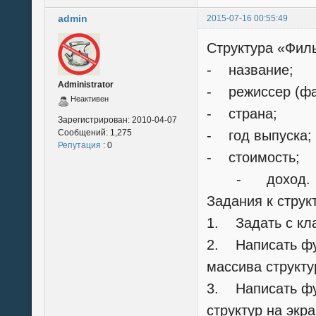
admin
2015-07-16 00:55:49
Структура «Фи
- название;
Administrator
- режиссер (фа
Неактивен
- страна;
Зарегистрирован:
2010-04-07
Сообщений:
1,275
- год выпуска;
Репутация
: 0
- стоимость;
- доход.
Задания к струк
1. Задать с кла
2. Написать фу
массива структу
3. Написать ф
структур на экр