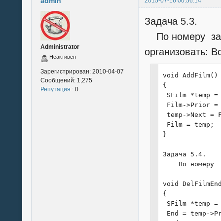
admin
2015-07-16 00:56:14
 Film = Start =
 clrscr();

Задача 5.3.
 printf("Введи 
 scanf("%d", &S
По номеру зад
 Film = new SFi
Administrator
организовать: В
 Start = Film;

Неактивен
 End = Film;

 FillFilms();

Зарегистрирован:
2010-04-07
void AddFilm()

Сообщений:
1,275
 clrscr();

{

Репутация
: 0
 PrintFilms();

 SFilm *temp = 
 printf("\n\nВв
 Film->Prior = 
 char findf[15]
 temp->Next = F
 scanf("%15s", 
 Film = temp;

 Find(findf);

}

 Sort();

}

Задача 5.4.

    По номеру 
void FillFilms(
{

void DelFilmEnd
 Film = Start;

{

 for (int i=0; 
 SFilm *temp = 
 {

 End = temp->Pr
  printf("[%d] 