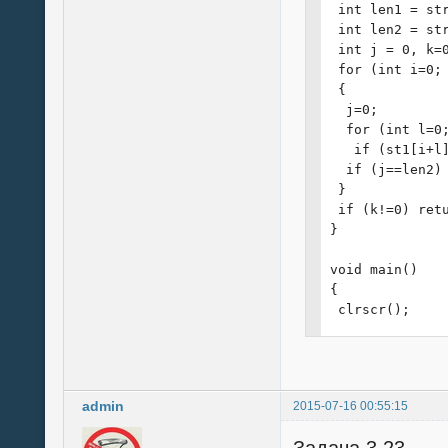
 int len1 = str
 int len2 = str
 int j = 0, k=0
 for (int i=0; 
 {

  j=0;

  for (int l=0;
   if (st1[i+l]
  if (j==len2) 
 }

 if (k!=0) retu
}

void main()

{

 clrscr();

 char *st = "la
 char *b = "abc
 int d = -1;

 while (d < 0)

admin
2015-07-16 00:55:15
 {

  printf("Введи