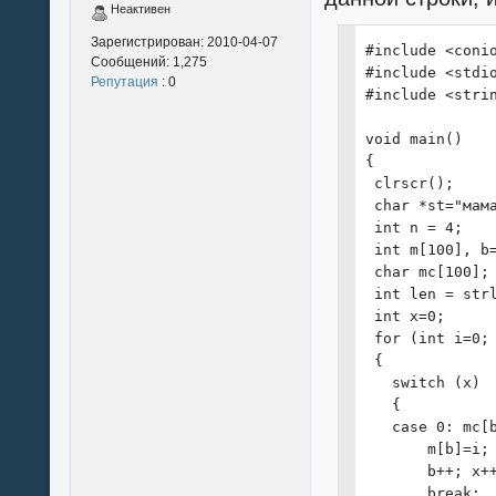
Неактивен
Зарегистрирован:
2010-04-07
#include <conio
Сообщений:
1,275
#include <stdio
Репутация
: 0
#include <strin
void main()

{

 clrscr();

 char *st="мама
 int n = 4;

 int m[100], b=
 char mc[100];

 int len = strl
 int x=0;

 for (int i=0; 
 {

   switch (x)

   {

   case 0: mc[b
       m[b]=i;

       b++; x++
       break;
