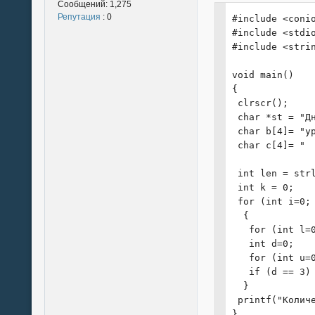
Сообщений:
1,275
Репутация
: 0
#include <conio
#include <stdio
#include <strin
void main()

{

 clrscr();

 char *st = "Д
 char b[4]= "ур
 char c[4]= "  
 int len = strl
 int k = 0;

 for (int i=0; 
  {

   for (int l=0
   int d=0;

   for (int u=0
   if (d == 3) 
  }

 printf("Колич
}