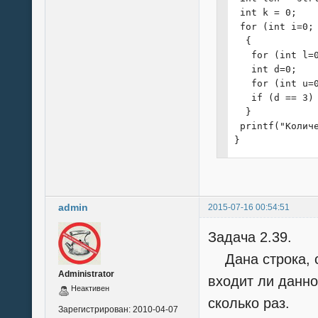
 int k = 0;

 for (int i=0; 
  {

   for (int l=0
   int d=0;

   for (int u=0
   if (d == 3) 
  }

 printf("Колич
}
admin
2015-07-16 00:54:51
Задача 2.39.
Дана строка, с
Administrator
входит ли данно
Неактивен
сколько раз.
Зарегистрирован:
2010-04-07