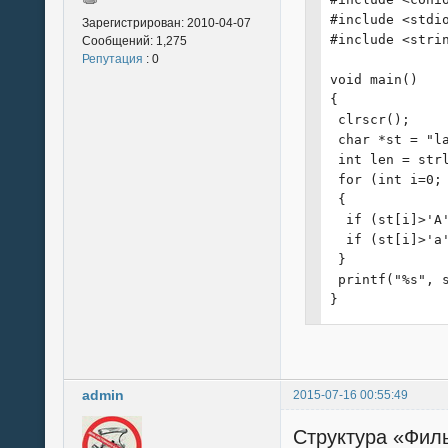
}
#include <stdio
Зарегистрирован:
2010-04-07
#include <strin
Сообщений:
1,275
Репутация
: 0
void main()

{

 clrscr();

 char *st = "la
 int len = strl
 for (int i=0; 
 {

  if (st[i]>'A'
  if (st[i]>'a'
 }

 printf("%s", s
}
admin
2015-07-16 00:55:49
Структура «Фи