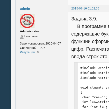
  for (i=0; i<(
admin
2015-07-16 01:02:55
   for (int l=i
   {

Задача 3.9.
    char c = mc
    mc[l] = mc[
В программе вв
    mc[l+1] = c
Administrator
содержащие бук
   }

Неактивен
 for (int y=0; 
функции сформир
 {

Зарегистрирован:
2010-04-07
Сообщений:
1,275
цифр. Распечата
  char z[4];

Репутация
: 0
  int s=0;

ввода строк это
  for (i=m[y]; 
  { z[i-y]=st[i
  if (s == n) p
#include <conio
 }

#include <stdio
}
#include <strin
void stnum(char
{

 char *res="";

 int len=strlen
 for (int i=0; 