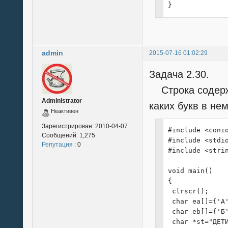
}
admin
2015-07-16 01:02:29
Задача 2.30.
Строка содержи
Administrator
каких букв в не
Неактивен
Зарегистрирован:
2010-04-07
#include <conio
Сообщений:
1,275
#include <stdio
Репутация
: 0
#include <strin
void main()

{

 clrscr();

 char ea[]={'A
 char eb[]={'Б
 char *st="ДЕТИ