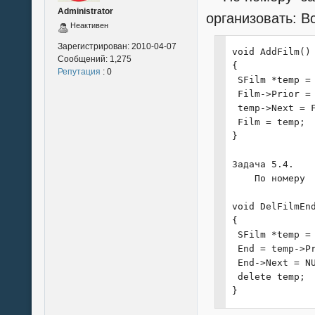
 Film = new SFi
Administrator
организовать: В
 Start = Film;

Неактивен
 End = Film;

 FillFilms();

Зарегистрирован:
2010-04-07
void AddFilm()

Сообщений:
1,275
 clrscr();

{

Репутация
: 0
 PrintFilms();

 SFilm *temp = 
 printf("\n\nВв
 Film->Prior = 
 char findf[15]
 temp->Next = F
 scanf("%15s", 
 Film = temp;

 Find(findf);

}

 Sort();

}

Задача 5.4.

    По номеру 
void FillFilms(
{

void DelFilmEnd
 Film = Start;

{

 for (int i=0; 
 SFilm *temp = 
 {

 End = temp->Pr
  printf("[%d] 
 End->Next = NU
  scanf ("%20s"
 delete temp;

  printf("[%d] 
}
  scanf ("%35s"
  printf("[%d] 