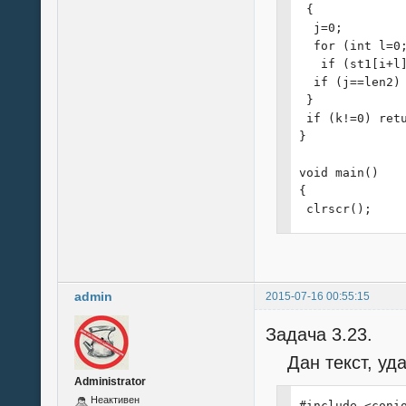
 {

  j=0;

  for (int l=0;
   if (st1[i+l]
  if (j==len2) 
 }

 if (k!=0) retu
}

void main()

{

 clrscr();

 char *st = "la
 char *b = "abc
 int d = -1;

 while (d < 0)

admin
2015-07-16 00:55:15
 {

  printf("Введи
Задача 3.23.
  scanf("%s", b
  d = findk(st,
Дан текст, удал
 }

Administrator
 printf("Слово
Неактивен
#include <conio