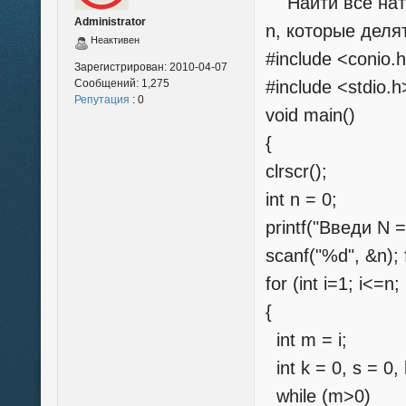
Найти все нату
Administrator
n, которые деля
Неактивен
#include <conio.
Зарегистрирован:
2010-04-07
Сообщений:
1,275
#include <stdio.h
Репутация
: 0
void main()
{
clrscr();
int n = 0;
printf("Введи N =
scanf("%d", &n); f
for (int i=1; i<=n;
{
int m = i;
int k = 0, s = 0, 
while (m>0)