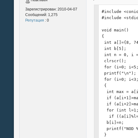
Неактивен
Зарегистрирован:
2010-04-07
#include <conio
Сообщений:
1,275
#include <stdio
Репутация
: 0
void main()

{

 int a[]={8, 74
 int b[5];

 int n = 0, i =
 clrscr();

 for (i=0; i<5;
 printf("\n");

 for (i=0; i<3;
 {

  int max = a[i
  if (a[i+1]>ma
  if (a[i+2]>ma
  for (int l=1;
   if ((a[i]%l=
  b[i]=n;

  printf("NOD 
 }
