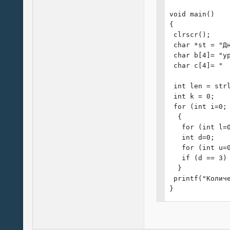
void main()

{

 clrscr();

 char *st = "Д
 char b[4]= "ур
 char c[4]= "  
 int len = strl
 int k = 0;

 for (int i=0; 
  {

   for (int l=0
   int d=0;

   for (int u=0
   if (d == 3) 
  }

 printf("Колич
}