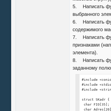
5. Написать фу
выбранного эле
6. Написать фу
содержимого мас
7. Написать фу
признаками (нап
элемента).
8. Написать фу
заданному полю
#include <conio
#include <stdio
#include <strin
struct SKadr {

 char FIO[35];

 char Adres[20]