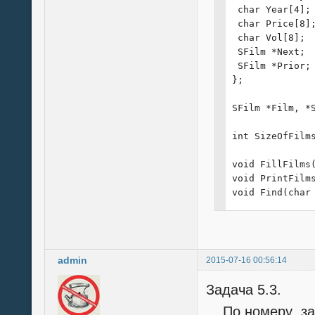
 char Year[4];

 char Price[8];
 char Vol[8];

 SFilm *Next;

 SFilm *Prior;

};

SFilm *Film, *S
int SizeOfFilms
void FillFilms(
void PrintFilms
void Find(char 
void Sort();

void main()

{

admin
2015-07-16 00:56:14
 Film = Start =
 clrscr();

Задача 5.3.
 printf("Введи 
 scanf("%d", &S
По номеру зад