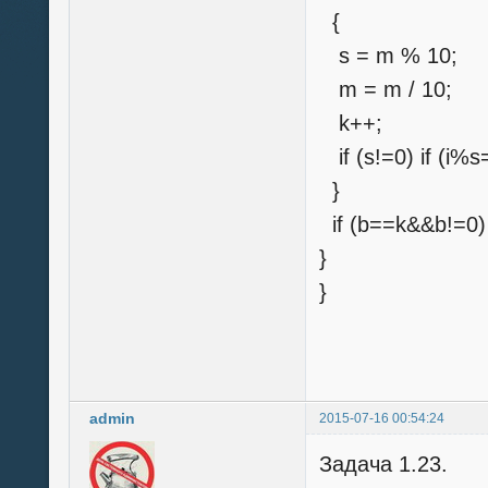
{
s = m % 10;
m = m / 10;
k++;
if (s!=0) if (i%s
}
if (b==k&&b!=0) p
}
}
admin
2015-07-16 00:54:24
Задача 1.23.