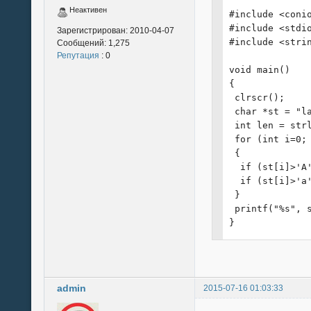
Неактивен
#include <conio
#include <stdio
Зарегистрирован:
2010-04-07
#include <strin
Сообщений:
1,275
Репутация
: 0
void main()

{

 clrscr();

 char *st = "la
 int len = strl
 for (int i=0; 
 {

  if (st[i]>'A'
  if (st[i]>'a'
 }

 printf("%s", s
}
admin
2015-07-16 01:03:33