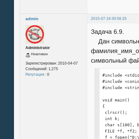
  scanf ("%10s"
  printf("[%d] 
  scanf ("%4s",
admin
2015-07-16 00:56:25
  printf("[%d] 
  scanf ("%8s",
Задача 6.9.
  printf("[%d] 
Дан символьны
  scanf ("%8s",
Administrator
  printf("\n");
фамилия_имя_от
Неактивен
  SFilm *temp =
символьный фай
  temp->Next = 
Зарегистрирован:
2010-04-07
  temp->Prior =
Сообщений:
1,275
  Film->Next = 
Репутация
: 0
#include <stdio
  Film->Prior =
#include <conio
  Film = temp;

#include <strin
 }

}

void main()

{

void PrintFilms
 clrscr();

{

 int k;

 printf("+----
 char s[100], b
 printf("|    
 FILE *f, *f2;

 printf("+----
 f = fopen("D:\