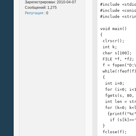
 }

Зарегистрирован:
2010-04-07
#include <stdio
 printf("+----
Сообщений:
1,275
#include <conio
}

Репутация
: 0
#include <strin
void Sort()

void main()

{

{

 SFilm *temp = 
 clrscr();

 for (int i=0; 
 int k;

  for (int j=i;
 char s[100];

  {

 FILE *f, *f2;

   temp = Film-
 f = fopen("D:\
   if (Film->Ar
 while(!feof(f)
   {

 {

    Film->Next 
  int i=0;

    Film->Prior
  for (i=0; i<1
    Film = temp
  fgets(s, 80, 
   }

  int len = str
  }

  for (k=0; k<l
 PrintFilms();

   {printf("%c"
}
    if (s[k]=='
 }

 fclose(f);
