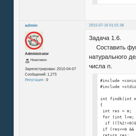
}
admin
2015-07-16 01:01:38
Задача 1.6.
Составить функ
Administrator
натурального де
Неактивен
числа n.
Зарегистрирован:
2010-04-07
Сообщений:
1,275
Репутация
: 0
#include <conio
#include <stdio
int findk(int m
{

 int res = m;

 for (int l=m; 
  if ((l%2!=0)&
 if (res==m && 
 return res;
