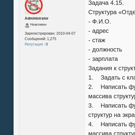
Задача 4.15.
Cтруктура «Отдел
Administrator
- Ф.И.О.
Неактивен
- адрес
Зарегистрирован:
2010-04-07
Сообщений:
1,275
- стаж
Репутация
: 0
- должность
- зарплата
Задания к струк
1. Задать с кла
2. Написать фу
массива структу
3. Написать ф
структур на экр
4. Написать фу
массива структу