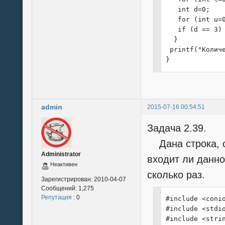
   int d=0;

   for (int u=0
   if (d == 3) 
  }

 printf("Колич
}
admin
2015-07-16 00:54:51
Задача 2.39.
Дана строка, с
Administrator
входит ли данно
Неактивен
сколько раз.
Зарегистрирован:
2010-04-07
Сообщений:
1,275
Репутация
: 0
#include <conio
#include <stdio
#include <strin