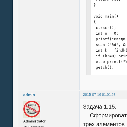
}

void main()

{

 clrscr();

 int n = 0;

 printf("Введи 
 scanf("%d", &n
 int k = findk(
 if (k!=0) pri
 else printf("
 getch();

}
admin
2015-07-16 01:01:53
Задача 1.15.
Сформировать 
Administrator
трех элементов