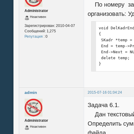
 Kadr = new SKa
По номеру зад
 Start = Kadr;

Administrator
организовать: У
 End = Kadr;

Неактивен
 FillKadrs();

 clrscr();

Зарегистрирован:
2010-04-07
void DelKadrEnd
Сообщений:
1,275
 PrintKadrs();

{

Репутация
: 0
 printf("\n\nВв
 SKadr *temp = 
 char findf[15]
 End = temp->Pr
 scanf("%15s", 
 End->Next = NU
 Find(findf);

 delete temp;

 Sort();

}
}

void FillKadrs(
{

 Kadr = Start;

admin
2015-07-16 01:04:24
 for (int i=0; 
 {

Задача 6.1.
  printf("[%d] 
Дан текстовый
  scanf ("%35s"
Administrator
  printf("[%d] 
Определить сумм
Неактивен
  scanf ("%20s"
файла.
  printf("[%d] 