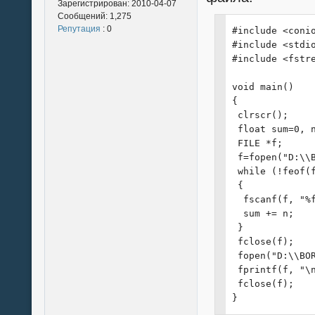
Зарегистрирован:
2010-04-07
  scanf ("%4s",
Сообщений:
1,275
  printf("[%d] 
Репутация
: 0
#include <conio
  scanf ("%8s",
#include <stdio
  printf("[%d] 
#include <fstre
  scanf ("%8s",
  printf("\n");
void main()

  SKadr *temp =
{

  temp->Next = 
 clrscr();

  temp->Prior =
 float sum=0, n
  Kadr->Next = 
 FILE *f;

  Kadr->Prior =
 f=fopen("D:\\B
  Kadr = temp;

 while (!feof(f
 }

 {

}

  fscanf(f, "%f
  sum += n;

void PrintKadrs
 }

{

 fclose(f);

 printf("+----
 fopen("D:\\BOR
 printf("|    
 fprintf(f, "\n
 printf("+----
 fclose(f);

 Kadr = Start;

}
 for (int i=0; 