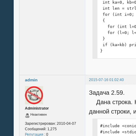
 int ka=0, kb=0
 int len = strl
 for (int i=0; 
 {

   for (int l=0
   for (l=0; l<
 }

 if (ka>kb) pr
}
admin
2015-07-16 01:02:40
Задача 2.59.
Дана строка. Н
Administrator
данной строки,
Неактивен
Зарегистрирован:
2010-04-07
#include <conio
Сообщений:
1,275
#include <stdio
Репутация
: 0