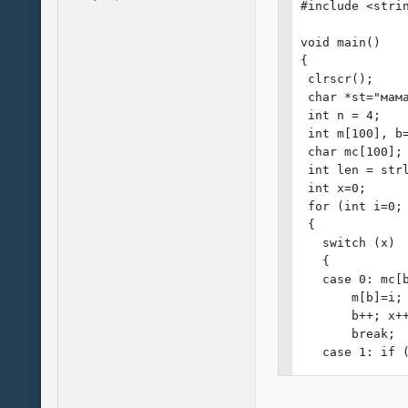
#include <strin
void main()

{

 clrscr();

 char *st="мама
 int n = 4;

 int m[100], b=
 char mc[100];

 int len = strl
 int x=0;

 for (int i=0; 
 {

   switch (x)

   {

   case 0: mc[b
       m[b]=i;

       b++; x++
       break;

   case 1: if (
       break;

   }

 }
