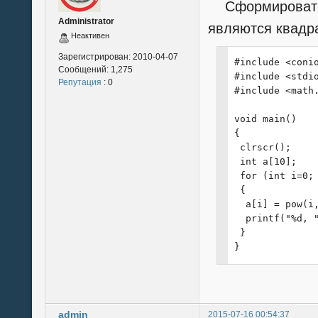
Cформировать н
Administrator
являются квадр
Неактивен
Зарегистрирован:
2010-04-07
#include <conio
Сообщений:
1,275
#include <stdio
Репутация
: 0
#include <math.
void main()

{

 clrscr();

 int a[10];

 for (int i=0; 
 {

  a[i] = pow(i,
  printf("%d, "
 }

}
admin
2015-07-16 00:54:37