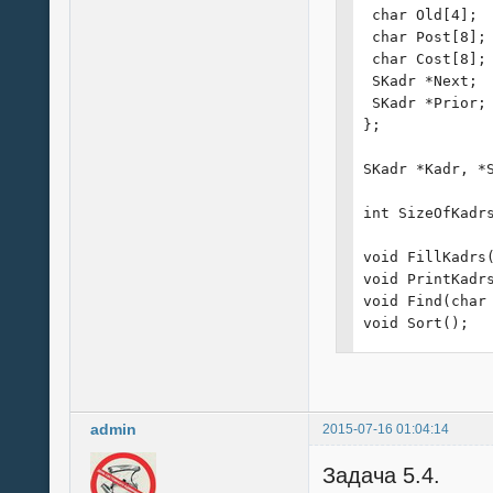
 char Old[4];

 char Post[8];

 char Cost[8];

 SKadr *Next;

 SKadr *Prior;

};

SKadr *Kadr, *S
int SizeOfKadrs
void FillKadrs(
void PrintKadrs
void Find(char 
void Sort();

void main()

{

 Kadr = Start =
admin
2015-07-16 01:04:14
 clrscr();

 printf("Введи 
Задача 5.4.
 scanf("%d", &S