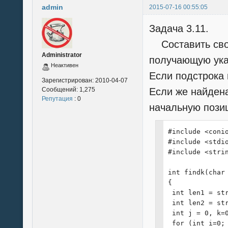
admin
2015-07-16 00:55:05
Задача 3.11.
Составить свою
Administrator
получающую указ
Неактивен
Если подстрока 
Зарегистрирован:
2010-04-07
Сообщений:
1,275
Если же найдена
Репутация
: 0
начальную позиц
#include <conio
#include <stdio
#include <strin
int findk(char 
{

 int len1 = str
 int len2 = str
 int j = 0, k=0
 for (int i=0; 