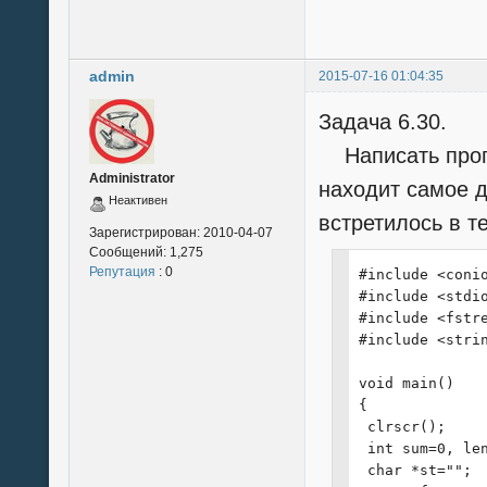
 {

  printf("|%35
  Kadr = Kadr->
admin
 }

2015-07-16 01:04:35
 printf("+----
Задача 6.30.
}

Написать прогр
void Find (char
Administrator
{

находит самое д
Неактивен
 printf("+----
встретилось в те
 printf("|    
Зарегистрирован:
2010-04-07
 printf("+----
Сообщений:
1,275
 Kadr = Start;

Репутация
: 0
#include <conio
 for (int i=0; 
#include <stdio
 {

#include <fstre
  int yes = 0;

#include <strin
  for (int j=0
  if (yes == st
void main()

  printf("|%35
{

  Kadr = Kadr->
 clrscr();

 }

 int sum=0, len
 printf("+----
 char *st="";
