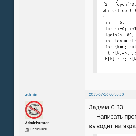
 Film = Start;

 f2 = fopen("D:
 for (int i=0; 
 while(!feof(f)
 {

 {

  printf("|%20
  int i=0;

  Film = Film->
  for (i=0; i<1
 }

  fgets(s, 80, 
 printf("+----
  int len = str
}

  for (k=0; k<l
   { b[k]=s[k];
void Find (char
  b[k]=' '; b[k
{

 printf("+----
  for (i=k; i<l
 printf("|    
  b[k+1]=s[i+1]
 printf("+----
 Film = Start;

  fputs(b, f2);
 for (int i=0; 
admin
2015-07-16 00:56:36
 }

 {

 fclose(f);

  int yes = 0;

Задача 6.33.
 fclose(f2);

  for (int j=0
}
Написать прогр
  if (yes == st
Administrator
  printf("|%20
выводит на экра
Неактивен
  Film = Film->