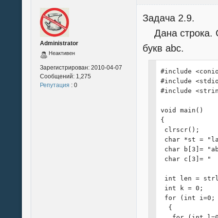
Задача 2.9.
Дана строка. Оп
Administrator
букв abc.
Неактивен
Зарегистрирован:
2010-04-07
#include <conio
Сообщений:
1,275
#include <stdio
Репутация
: 0
#include <strin
void main()

{

 clrscr();

 char *st = "la
 char b[3]= "ab
 char c[3]= "  
 int len = strl
 int k = 0;

 for (int i=0; 
  {

   for (int l=0