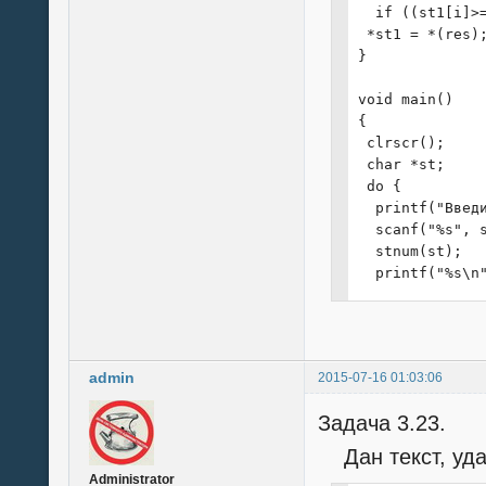
  if ((st1[i]>=
 *st1 = *(res);
}

void main()

{

 clrscr();

 char *st;

 do {

  printf("Введи
  scanf("%s", s
  stnum(st);

  printf("%s\n"
 } while (strle
}
admin
2015-07-16 01:03:06
Задача 3.23.
Дан текст, удал
Administrator