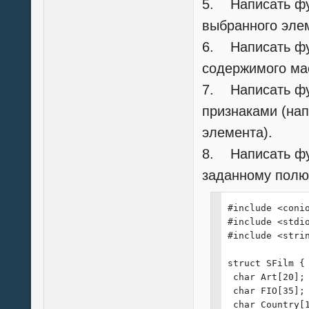
5. Написать фу
выбранного эле
6. Написать фу
содержимого мас
7. Написать фу
признаками (нап
элемента).
8. Написать фу
заданному полю
#include <conio
#include <stdio
#include <strin
struct SFilm {

 char Art[20];

 char FIO[35];

 char Country[1