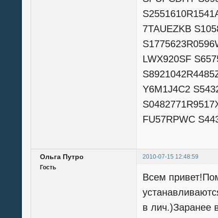
S2551610R1541
7TAUEZKB S105
S1775623R0596
LWX920SF S657
S8921042R4485
Y6M1J4C2 S543
S0482771R9517
FU57RPWC S443
Ольга Путро
2010-07-15 12:48:59
Гость
Всем привет!Пом
устанавливаются
в лич.)Заранее 