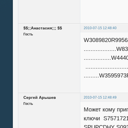
$$;;Анастасия;;; $$
2010-07-15 12:48:40
Гость
W3089820R995
...............
...............
.................
.........W3595
Сергей Арышев
2010-07-15 12:48:49
Гость
Может кому приг
ключи S757172
SPUPCDHY S093