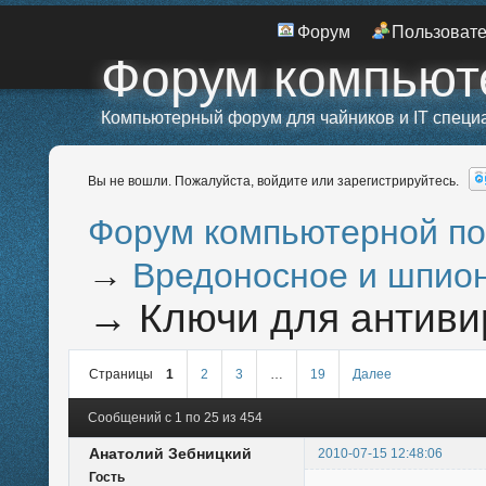
Форум
Пользоват
Форум компьют
Компьютерный форум для чайников и IT специ
Вы не вошли.
Пожалуйста, войдите или зарегистрируйтесь.
Форум компьютерной п
→
Вредоносное и шпио
→
Ключи для антиви
Страницы
1
2
3
…
19
Далее
Сообщений с 1 по 25 из 454
Анатолий Зебницкий
2010-07-15 12:48:06
Гость