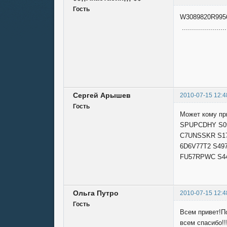
Гость
W3089820R9956
..............
Сергей Арышев
2010-07-15 12:4
Гость
Может кому пр
SPUPCDHY S09
C7UNSSKR S17
6D6V77T2 S49
FU57RPWC S44
Ольга Путро
2010-07-15 12:4
Гость
Всем привет!П
всем спасибо!!