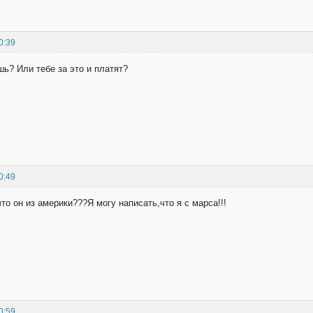
0:39
ь? Или тебе за это и платят?
0:49
то он из америки???Я могу написать,что я с марса!!!
0:59