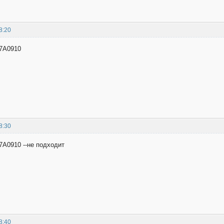
8:20
7A0910
8:30
A0910 --не подходит
8:40