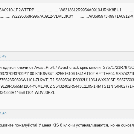
A0910-1P2WTFRP ...................W8318612R9954A0910-URNK8BU1 ....
..................W2295368R9967A0912-VDVLDK0Y .........W3595973R9971A091
8:49
игодятся ключи от Avast.Pro4.7 Avast crack кряк ключи S7571721R797
37370R3709P1100-K1K6V64T S2551610R1541A1102-AFTTH694 S3074271
75623R0596W1101-ZU2VT1TJ S8695341R3032U1106-LWX920SF S6575503R
79129R0665M1104-Y6M1J4C2 S5432482R5443C1105-1RMTS11N S0482771
34323R4465B1104-WDVJ3PZL
8:59
омогите пожалуйста! У меня KIS 8 ключи устанавливаются, но не обновл
!