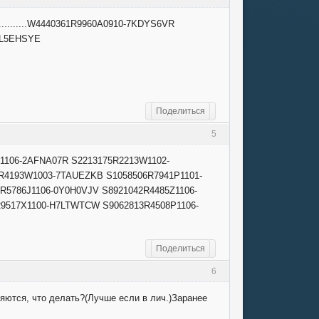
............W4440361R9960A0910-7KDYS6VR
2-XL5EHSYE
Поделиться
5
3C1106-2AFNA07R S2213175R2213W1102-
R4193W1003-7TAUEZKB S1058506R7941P1101-
5786J1106-0Y0H0VJV S8921042R4485Z1106-
R9517X1100-H7LTWTCW S9062813R4508P1106-
Поделиться
6
яются, что делать?(Лучше если в лич.)Заранее