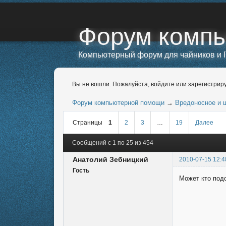
Форум комп
Компьютерный форум для чайников и I
Вы не вошли.
Пожалуйста, войдите или зарегистриру
Форум компьютерной помощи
→
Вредоносное и 
Страницы
1
2
3
…
19
Далее
Сообщений с 1 по 25 из 454
Анатолий Зебницкий
2010-07-15 12:4
Гость
Может кто подс