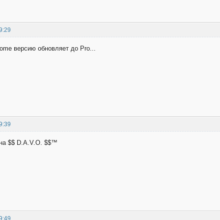
9:29
ome версию обновляет до Pro...
9:39
на $$ D.A.V.O. $$™
9:49