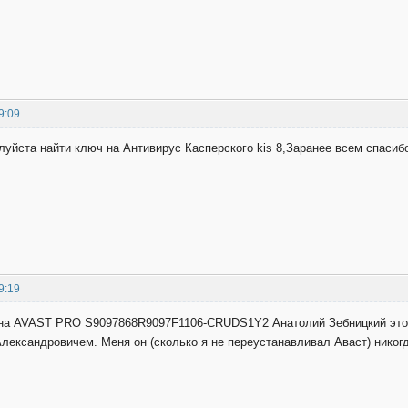
9:09
уйста найти ключ на Антивирус Касперского kis 8,Заранее всем спасиб
9:19
на AVAST PRO S9097868R9097F1106-CRUDS1Y2 Анатолий Зебницкий это
ександровичем. Меня он (сколько я не переустанавливал Аваст) никогда