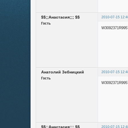
$$;;Анастасия;;; $$
2010-07-15 12:4
Гость
W3092371R995
Анатолий Зебницкий
2010-07-15 12:4
Гость
W3092371R9957
$$;;Анастасия;;; $$
2010-07-15 12:4