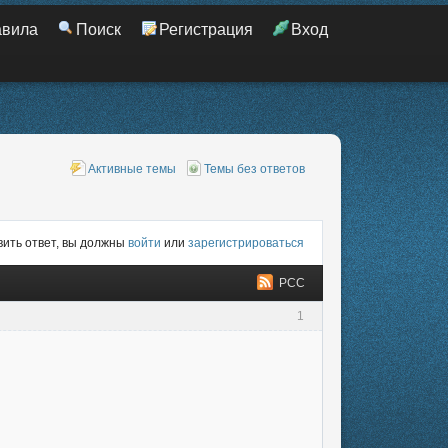
авила
Поиск
Регистрация
Вход
Активные темы
Темы без ответов
ить ответ, вы должны
войти
или
зарегистрироваться
РСС
1