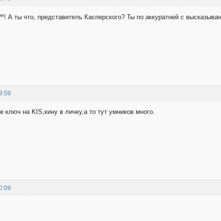
™! А ты что, представитель Касперского? Ты по аккуратней с высказыван
9:59
е ключ на KIS,кину в личку,а то тут умников много.
0:09