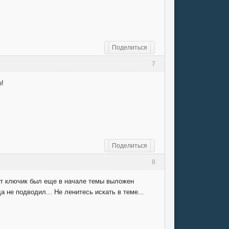
Поделиться
7
о!
Поделиться
8
т ключик был еще в начале темы выложен
 не подводил... Не ленитесь искать в теме...